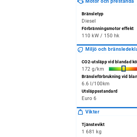
Motor och prestanda
Bränsletyp
Diesel
Förbränningsmotor effekt
110 kW / 150 hk
Miljö och bränsledekl
CO2-utsläpp vid blandad kö
172 g/km
Bränsleförbrukning vid bla
6.6 l/100km
Utsläppsstandard
Euro 6
Vikter
Tjänstevikt
1 681 kg