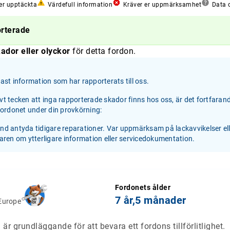
er upptäckta
Värdefull information
Kräver er uppmärksamhet
Data o
orterade
ador eller olyckor
för detta fordon.
st information som har rapporterats till oss.
ivt tecken att inga rapporterade skador finns hos oss, är det fortfaran
 fordonet under din provkörning:
and antyda tidigare reparationer. Var uppmärksam på lackavvikelser el
jaren om ytterligare information eller servicedokumentation.
Fordonets ålder
7 år,
5 månader
Europe
är grundläggande för att bevara ett fordons tillförlitlighet.