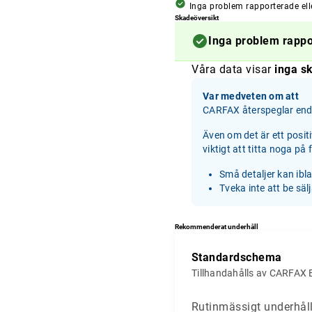
Inga problem rapporterade ell
Skadeöversikt
Inga problem rapp
Våra data visar
inga sk
Var medveten om att
CARFAX återspeglar enda
Även om det är ett posit
viktigt att titta noga på
Små detaljer kan ibl
Tveka inte att be säl
Rekommenderat underhåll
Standardschema
Tillhandahålls av CARFAX 
Rutinmässigt underhåll 