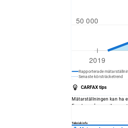
Rapporterade mätarställni
Senaste körsträcketrend
CARFAX tips
Mätarställningen kan ha e
Fundera på om mileage stä
och jämför avläsningarna 
Teknisk info