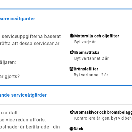
 serviceåtgärder
 serviceuppgifterna baserat
Motorolja och oljefilter
Byt varje år
räfta att dessa servicear är
Bromsvätska
Byt vartannat 2 år
äljaren:
Bränslefilter
Byt vartannat 2 år
ar gjorts?
de serviceåtgärder
era ifall:
Bromsskivor och bromsbeläg
Kontrollera årligen, byt vid be
ervice redan utförts.
stnader är beräknade i din
Däck