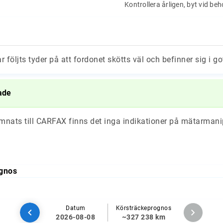
Kontrollera årligen, byt vid be
ar följts tyder på att fordonet skötts väl och befinner sig i go
ade
ämnats till CARFAX finns det inga indikationer på mätarmani
gnos
Datum
Körsträckeprognos
2026-08-08
~327 238 km