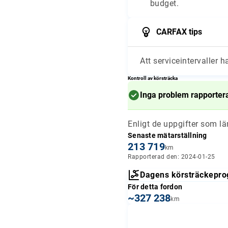
budget.
CARFAX tips
Att serviceintervaller h
Kontroll av körsträcka
Inga problem rapporter
Enligt de uppgifter som l
Senaste mätarställning
213 719
km
Rapporterad den: 2024-01-25
Dagens körsträckepro
För detta fordon
~327 238
km