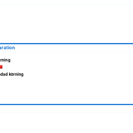
aration
rning
ndad körning