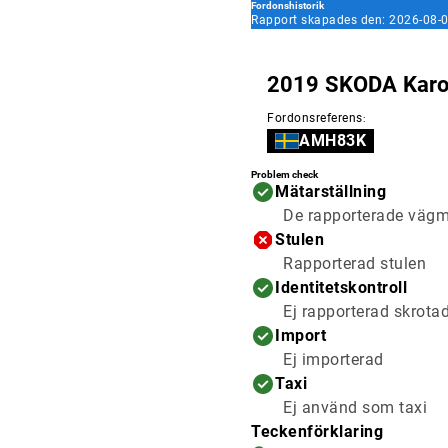
Fordonshistorik
Rapport skapades den: 2026-08-0
2019 SKODA Kar
Fordonsreferens
:
AMH83K
Problem check
Mätarställning
De rapporterade vägmä
Stulen
Rapporterad stulen
Identitetskontroll
Ej rapporterad skrota
Import
Ej importerad
Taxi
Ej använd som taxi
Teckenförklaring