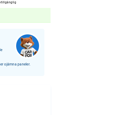
tillgänglig
de
ler ojämna paneler.