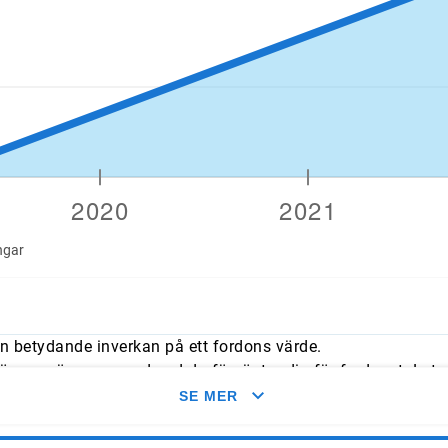
ngar
n betydande inverkan på ett fordons värde.
mmer överens med vad du förväntar dig för fordonet. Leta e
med typliga årliga genomsnitt.
SE MER