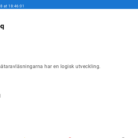
8 at 18:46:01
oq
taravläsningarna har en logisk utveckling.
d