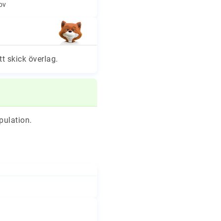
hov
tt skick överlag.
pulation.