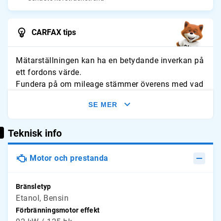
CARFAX tips
Mätarställningen kan ha en betydande inverkan på
ett fordons värde.
Fundera på om mileage stämmer överens med vad
du förväntar dig för fordonet. Leta efter tecken på
SE MER
slitage och jämför avläsningarna med typliga
årliga genomsnitt.
Teknisk info
Motor och prestanda
Bränsletyp
Etanol, Bensin
Förbränningsmotor effekt