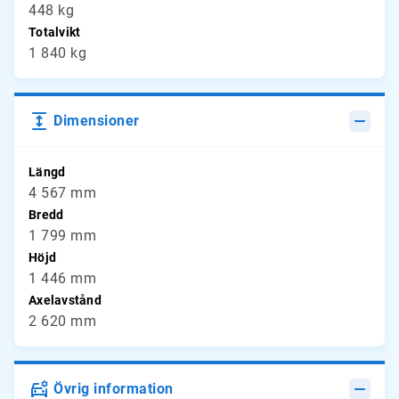
448 kg
Totalvikt
1 840 kg
Dimensioner
Längd
4 567 mm
Bredd
1 799 mm
Höjd
1 446 mm
Axelavstånd
2 620 mm
Övrig information