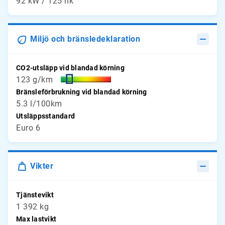
92 kW / 125 hk
Miljö och bränsledeklaration
CO2-utsläpp vid blandad körning
123 g/km
Bränsleförbrukning vid blandad körning
5.3 l/100km
Utsläppsstandard
Euro 6
Vikter
Tjänstevikt
1 392 kg
Max lastvikt