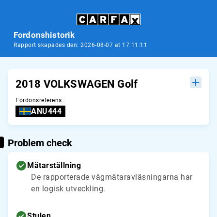
Fordonshistorik
Rapport skapades den: 2026-08-07 at 17:11:11
2018 VOLKSWAGEN Golf
Fordonsreferens
:
ANU444
Problem check
Mätarställning
De rapporterade vägmätaravläsningarna har
en logisk utveckling.
Stulen