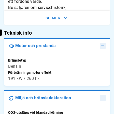
ett fordons värde.
Be säljaren om servicehistorik,
besiktningsprotokoll eller annan dokumentation
SE MER
som kan hjälpa till att verifiera fordonets
mätarställningshistorik.
Teknisk info
Motor och prestanda
Bränsletyp
Bensin
Förbränningsmotor effekt
191 kW / 260 hk
Miljö och bränsledeklaration
CO2-utsläpp vid blandad körning