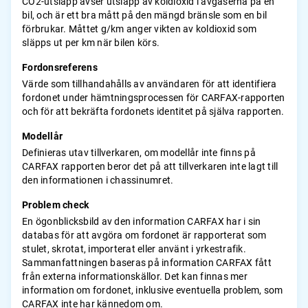
CO2-utsläpp avser utsläpp av koldioxid i avgaserna på en
bil, och är ett bra mått på den mängd bränsle som en bil
förbrukar. Måttet g/km anger vikten av koldioxid som
släpps ut per km när bilen körs.
Fordonsreferens
Värde som tillhandahålls av användaren för att identifiera
fordonet under hämtningsprocessen för CARFAX-rapporten
och för att bekräfta fordonets identitet på själva rapporten.
Modellår
Definieras utav tillverkaren, om modellår inte finns på
CARFAX rapporten beror det på att tillverkaren inte lagt till
den informationen i chassinumret.
Problem check
En ögonblicksbild av den information CARFAX har i sin
databas för att avgöra om fordonet är rapporterat som
stulet, skrotat, importerat eller använt i yrkestrafik.
Sammanfattningen baseras på information CARFAX fått
från externa informationskällor. Det kan finnas mer
information om fordonet, inklusive eventuella problem, som
CARFAX inte har kännedom om.