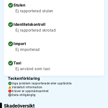
Stulen
Ej rapporterad stulen
Identitetskontroll
Ej rapporterad skrotad
Import
Ej importerad
Taxi
Ej använd som taxi
Teckenförklaring
Inga problem rapporterade eller upptäckta
Värdefull information
Kräver er uppmärksamhet
Data otillgänglig
Skadeöversikt