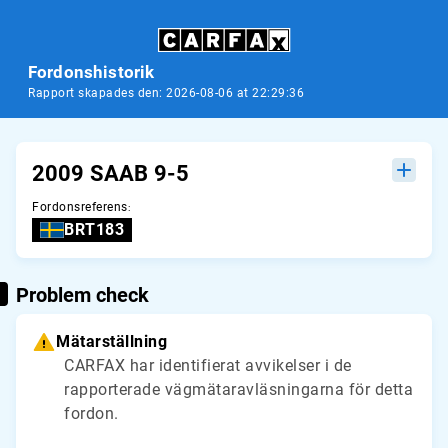
Fordonshistorik
Rapport skapades den: 2026-08-06 at 22:29:36
2009 SAAB 9-5
Fordonsreferens
:
BRT183
Problem check
Mätarställning
CARFAX har identifierat avvikelser i de
rapporterade vägmätaravläsningarna för detta
fordon.