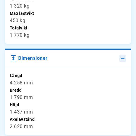
1 320 kg
Max lastvikt
450 kg
Totalvikt
1 770 kg
Dimensioner
Längd
4 258 mm
Bredd
1 790 mm
Höjd
1 437 mm
Axelavstånd
2 620 mm