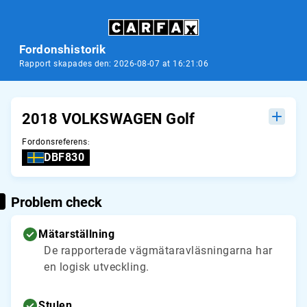
Fordonshistorik
Rapport skapades den: 2026-08-07 at 16:21:06
2018 VOLKSWAGEN Golf
Fordonsreferens
:
DBF830
Problem check
Mätarställning
De rapporterade vägmätaravläsningarna har
en logisk utveckling.
Stulen