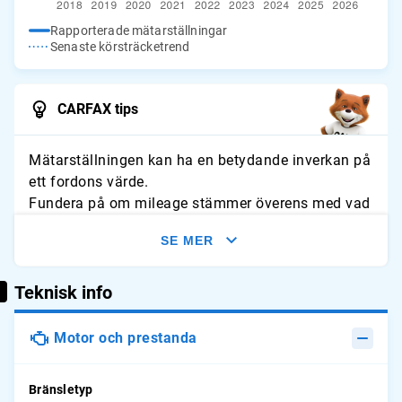
Rapporterade mätarställningar
Senaste körsträcketrend
CARFAX tips
Mätarställningen kan ha en betydande inverkan på
ett fordons värde.
Fundera på om mileage stämmer överens med vad
du förväntar dig för fordonet. Leta efter tecken på
SE MER
slitage och jämför avläsningarna med typliga
årliga genomsnitt.
Teknisk info
Motor och prestanda
Bränsletyp