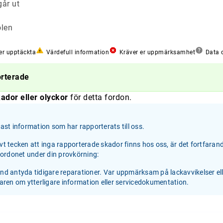
år ut
olen
er upptäckta
Värdefull information
Kräver er uppmärksamhet
Data o
orterade
ador eller olyckor
för detta fordon.
st information som har rapporterats till oss.
ivt tecken att inga rapporterade skador finns hos oss, är det fortfaran
 fordonet under din provkörning:
and antyda tidigare reparationer. Var uppmärksam på lackavvikelser el
jaren om ytterligare information eller servicedokumentation.