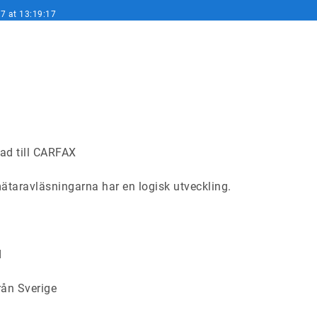
7 at 13:19:17
ad till CARFAX
taravläsningarna har en logisk utveckling.
d
rån Sverige