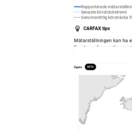
Rapporterade mätarställni
Senaste körsträcketrend
Genomsnittlig körsträcka fö
CARFAX tips
Mätarställningen kan ha e
Fundera på om mileage stä
och jämför avläsningarna 
Ägare
BETA