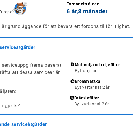
Fordonets ålder
6 år,
8 månader
Europe
är grundläggande för att bevara ett fordons tillförlitlighet.
 serviceåtgärder
 serviceuppgifterna baserat
Motorolja och oljefilter
Byt varje år
räfta att dessa servicear är
Bromsvätska
Byt vartannat 2 år
äljaren:
Bränslefilter
Byt vartannat 2 år
ar gjorts?
de serviceåtgärder