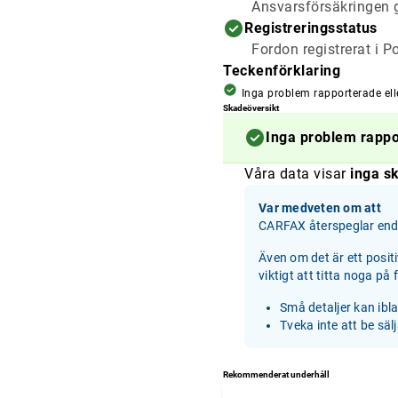
Ansvarsförsäkringen g
Registreringsstatus
Fordon registrerat i P
Teckenförklaring
Inga problem rapporterade ell
Skadeöversikt
Inga problem rapp
Våra data visar
inga sk
Var medveten om att
CARFAX återspeglar enda
Även om det är ett posit
viktigt att titta noga på
Små detaljer kan ibl
Tveka inte att be säl
Rekommenderat underhåll