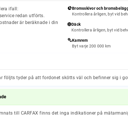
era ifall:
Bromsskivor och bromsbeläg
Kontrollera årligen, byt vid be
ervice redan utförts.
stnader är beräknade i din
Däck
Kontrollera årligen, byt vid be
Kamrem
Byt varje 200 000 km
ar följts tyder på att fordonet skötts väl och befinner sig i go
ade
ämnats till CARFAX finns det inga indikationer på mätarmani