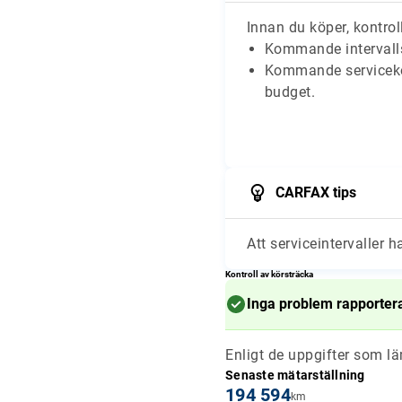
Innan du köper, kontroll
Kommande intervalls
Kommande serviceko
budget.
CARFAX tips
Att serviceintervaller h
Kontroll av körsträcka
Inga problem rapporter
Enligt de uppgifter som l
Senaste mätarställning
194 594
km