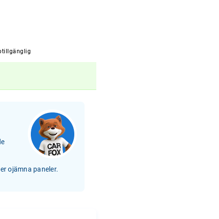
tillgänglig
de
ler ojämna paneler.