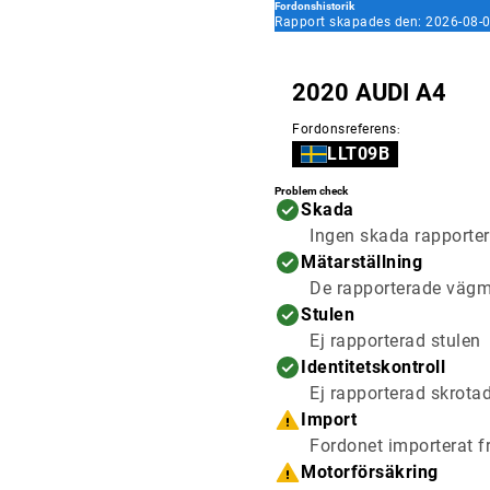
Fordonshistorik
Rapport skapades den: 2026-08-0
2020 AUDI A4
Fordonsreferens
:
LLT09B
Problem check
Skada
Ingen skada rapporter
Mätarställning
De rapporterade vägmä
Stulen
Ej rapporterad stulen
Identitetskontroll
Ej rapporterad skrota
Import
Fordonet importerat f
Motorförsäkring