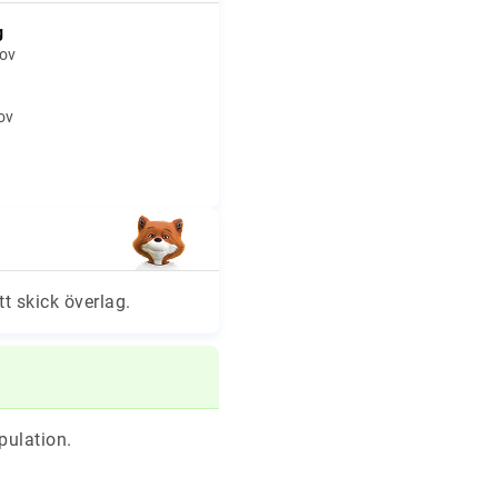
g
hov
hov
tt skick överlag.
pulation.