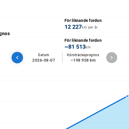
För liknande fordon
12 227
km per år
gnos
För liknande fordon
~81 513
km
Datum
Körsträckeprognos
2026-08-07
~198 958 km