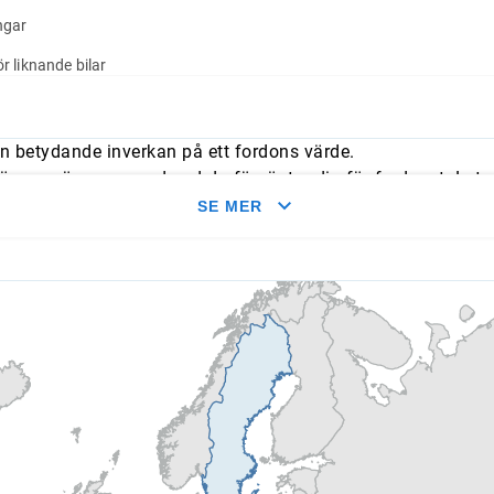
ngar
r liknande bilar
n betydande inverkan på ett fordons värde.
mmer överens med vad du förväntar dig för fordonet. Leta e
med typliga årliga genomsnitt.
SE MER