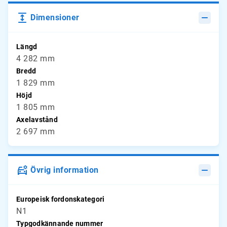
Dimensioner
Längd
4 282 mm
Bredd
1 829 mm
Höjd
1 805 mm
Axelavstånd
2 697 mm
Övrig information
Europeisk fordonskategori
N1
Typgodkännande nummer