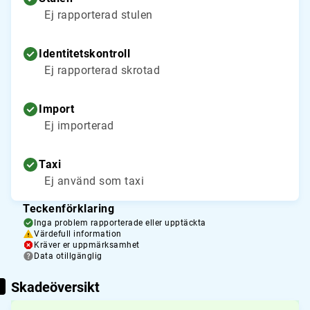
Ej rapporterad stulen
Identitetskontroll
Ej rapporterad skrotad
Import
Ej importerad
Taxi
Ej använd som taxi
Teckenförklaring
Inga problem rapporterade eller upptäckta
Värdefull information
Kräver er uppmärksamhet
Data otillgänglig
Skadeöversikt