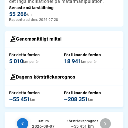
det inga indikationer på mätarmanipulation.
Senaste mätarställning
55 266
km
Rapporterad den: 2026-07-28
Genomsnittligt miltal
För detta fordon
För liknande fordon
5 010
18 941
km per år
km per år
Dagens körsträckeprognos
För detta fordon
För liknande fordon
~55 451
~208 351
km
km
Datum
Körsträckeprognos
2026-08-07
~55 451 km