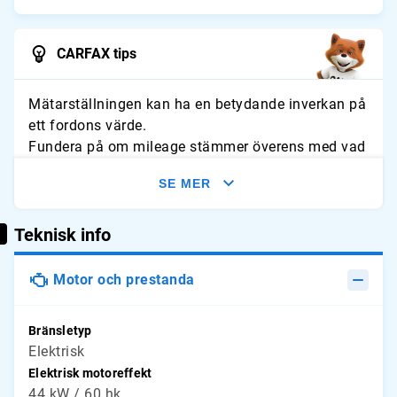
CARFAX tips
Mätarställningen kan ha en betydande inverkan på
ett fordons värde.
Fundera på om mileage stämmer överens med vad
du förväntar dig för fordonet. Leta efter tecken på
SE MER
slitage och jämför avläsningarna med typliga
årliga genomsnitt.
Teknisk info
Motor och prestanda
Bränsletyp
Elektrisk
Elektrisk motoreffekt
44 kW / 60 hk