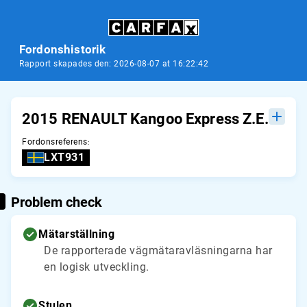
Fordonshistorik
Rapport skapades den: 2026-08-07 at 16:22:42
2015 RENAULT Kangoo Express Z.E.
Fordonsreferens
:
LXT931
Problem check
Mätarställning
De rapporterade vägmätaravläsningarna har
en logisk utveckling.
Stulen