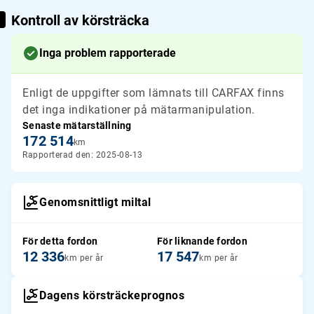
Kontroll av körsträcka
Inga problem rapporterade
Enligt de uppgifter som lämnats till CARFAX finns
det inga indikationer på mätarmanipulation.
Senaste mätarställning
172 514
km
Rapporterad den: 2025-08-13
Genomsnittligt miltal
För detta fordon
För liknande fordon
12 336
17 547
km per år
km per år
Dagens körsträckeprognos