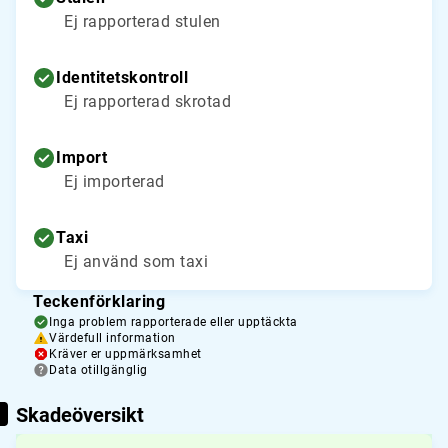
Ej rapporterad stulen
Identitetskontroll
Ej rapporterad skrotad
Import
Ej importerad
Taxi
Ej använd som taxi
Teckenförklaring
Inga problem rapporterade eller upptäckta
Värdefull information
Kräver er uppmärksamhet
Data otillgänglig
Skadeöversikt