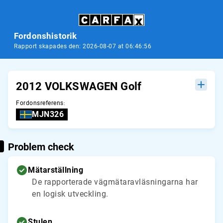
Fordonshistorik
Rapport skapades den: 2026-08-07 at 06:46:56
2012 VOLKSWAGEN Golf
Fordonsreferens
:
MJN326
Problem check
Mätarställning
De rapporterade vägmätaravläsningarna har
en logisk utveckling.
Stulen