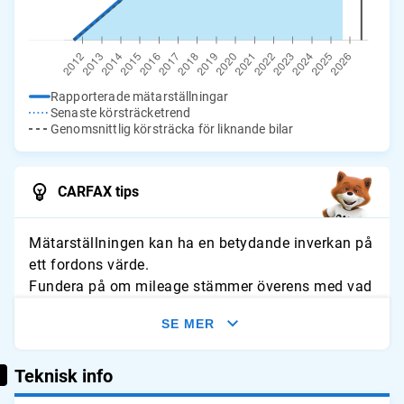
Rapporterade mätarställningar
Senaste körsträcketrend
Genomsnittlig körsträcka för liknande bilar
CARFAX tips
Mätarställningen kan ha en betydande inverkan på
ett fordons värde.
Fundera på om mileage stämmer överens med vad
du förväntar dig för fordonet. Leta efter tecken på
SE MER
slitage och jämför avläsningarna med typliga
årliga genomsnitt.
Teknisk info