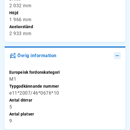
2 032 mm
Höjd
1 966 mm
Axelavstånd
2 933 mm
Övrig information
Europeisk fordonskategori
M1
Typgodkännande nummer
e11*2007/46*0676*10
Antal dörrar
5
Antal platser
9