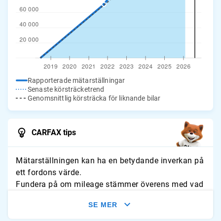
Rapporterade mätarställningar
Senaste körsträcketrend
Genomsnittlig körsträcka för liknande bilar
CARFAX tips
Mätarställningen kan ha en betydande inverkan på
ett fordons värde.
Fundera på om mileage stämmer överens med vad
du förväntar dig för fordonet. Leta efter tecken på
SE MER
slitage och jämför avläsningarna med typliga
årliga genomsnitt.