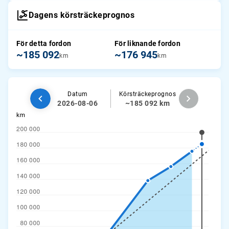
Dagens körsträckeprognos
För detta fordon
För liknande fordon
~185 092
~176 945
km
km
Datum
Körsträckeprognos
2026-08-06
~185 092 km