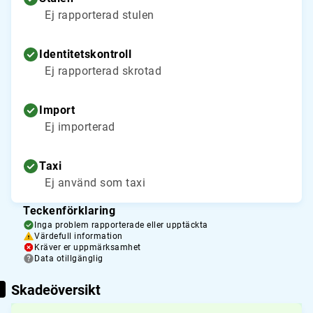
Ej rapporterad stulen
Identitetskontroll
Ej rapporterad skrotad
Import
Ej importerad
Taxi
Ej använd som taxi
Teckenförklaring
Inga problem rapporterade eller upptäckta
Värdefull information
Kräver er uppmärksamhet
Data otillgänglig
Skadeöversikt