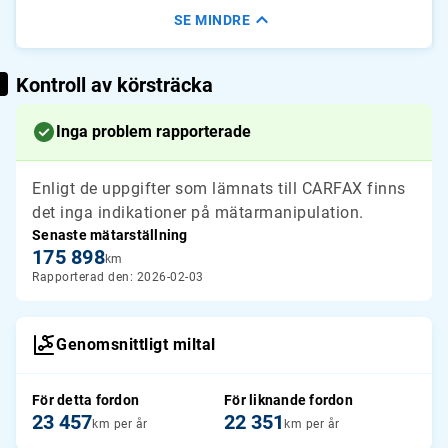
SE MINDRE
Kontroll av körsträcka
Inga problem rapporterade
Enligt de uppgifter som lämnats till CARFAX finns
det inga indikationer på mätarmanipulation.
Senaste mätarställning
175 898
km
Rapporterad den: 2026-02-03
Genomsnittligt miltal
För detta fordon
För liknande fordon
23 457
22 351
km per år
km per år