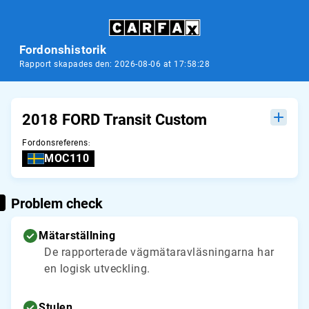
Fordonshistorik
Rapport skapades den: 2026-08-06 at 17:58:28
2018 FORD Transit Custom
Fordonsreferens
:
MOC110
Problem check
Mätarställning
De rapporterade vägmätaravläsningarna har
en logisk utveckling.
Stulen