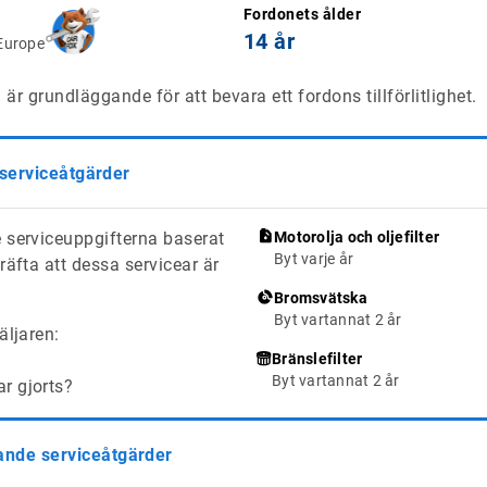
Fordonets ålder
14 år
Europe
är grundläggande för att bevara ett fordons tillförlitlighet.
 serviceåtgärder
 serviceuppgifterna baserat
Motorolja och oljefilter
Byt varje år
räfta att dessa servicear är
Bromsvätska
Byt vartannat 2 år
äljaren:
Bränslefilter
Byt vartannat 2 år
ar gjorts?
de serviceåtgärder