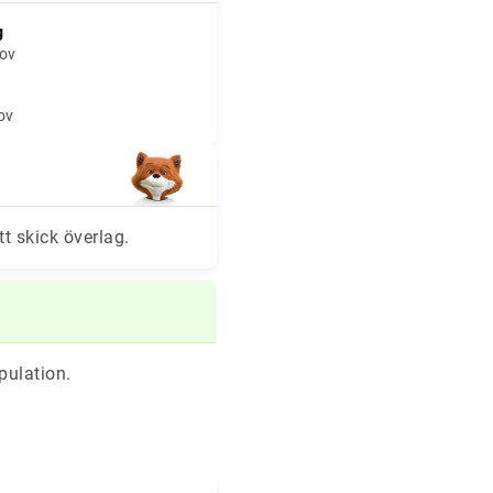
g
hov
hov
tt skick överlag.
pulation.