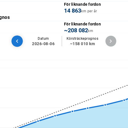
För liknande fordon
14 863
km per år
gnos
För liknande fordon
~208 082
km
Datum
Körsträckeprognos
2026-08-06
~158 010 km