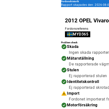
Fordonshistorik
Rapport skapades den: 2026-08-0
2012 OPEL Vivaro
Fordonsreferens
:
MYD365
Problem check
Skada
Ingen skada rapporter
Mätarställning
De rapporterade vägmä
Stulen
Ej rapporterad stulen
Identitetskontroll
Ej rapporterad skrota
Import
Fordonet importerat f
Motorförsäkring