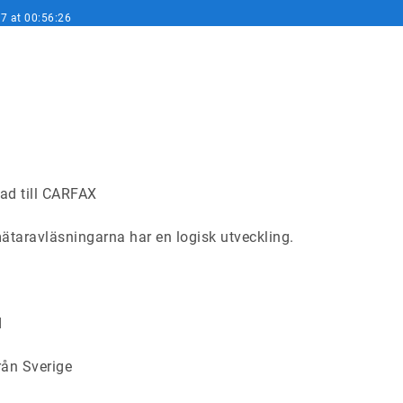
7 at 00:56:26
ad till CARFAX
taravläsningarna har en logisk utveckling.
d
rån Sverige