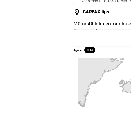
Genomsnittlig körsträcka fö
CARFAX tips
Mätarställningen kan ha e
Fundera på om mileage stä
och jämför avläsningarna 
Ägare
BETA