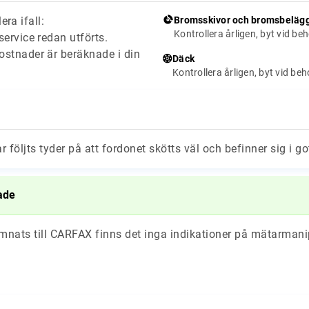
era ifall:
Bromsskivor och bromsbeläg
Kontrollera årligen, byt vid be
ervice redan utförts.
stnader är beräknade i din
Däck
Kontrollera årligen, byt vid be
ar följts tyder på att fordonet skötts väl och befinner sig i go
ade
ämnats till CARFAX finns det inga indikationer på mätarmani