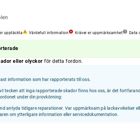
olen
er upptäckta
Värdefull information
Kräver er uppmärksamhet
Data o
orterade
ador eller olyckor
för detta fordon.
st information som har rapporterats till oss.
ivt tecken att inga rapporterade skador finns hos oss, är det fortfaran
 fordonet under din provkörning:
and antyda tidigare reparationer. Var uppmärksam på lackavvikelser el
jaren om ytterligare information eller servicedokumentation.