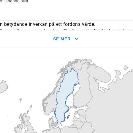
r liknande bilar
n betydande inverkan på ett fordons värde.
mmer överens med vad du förväntar dig för fordonet. Leta e
med typliga årliga genomsnitt.
SE MER