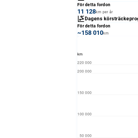
För detta fordon
11 128
km per år
Dagens körsträckepro
För detta fordon
~158 010
km