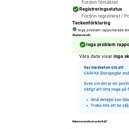
Fordon försäkrat
Registreringsstatus
Fordon registrerat i P
Teckenförklaring
Inga problem rapporterade ell
Skadeöversikt
Inga problem rapp
Våra data visar
inga sk
Var medveten om att
CARFAX återspeglar enda
Även om det är ett posit
viktigt att titta noga på
Små detaljer kan ibl
Tveka inte att be säl
Rekommenderat underhåll