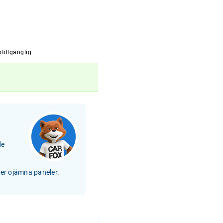
tillgänglig
de
ler ojämna paneler.