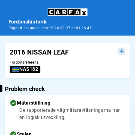
Fordonshistorik
Rapport skapades den: 2026-08-07 at 01:16:45
2016 NISSAN LEAF
Fordonsreferens
:
NAS182
Problem check
Mätarställning
De rapporterade vägmätaravläsningarna har
en logisk utveckling.
Stulen