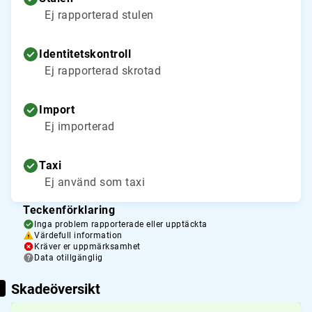
Ej rapporterad stulen
Identitetskontroll
Ej rapporterad skrotad
Import
Ej importerad
Taxi
Ej använd som taxi
Teckenförklaring
Inga problem rapporterade eller upptäckta
Värdefull information
Kräver er uppmärksamhet
Data otillgänglig
Skadeöversikt