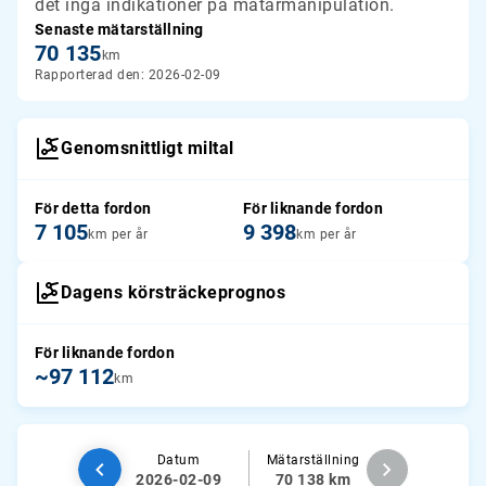
det inga indikationer på mätarmanipulation.
Senaste mätarställning
70 135
km
Rapporterad den: 2026-02-09
Genomsnittligt miltal
För detta fordon
För liknande fordon
7 105
9 398
km per år
km per år
Dagens körsträckeprognos
För liknande fordon
~97 112
km
Datum
Mätarställning
2026-02-09
70 138 km