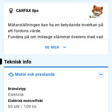
CARFAX tips
Mätarställningen kan ha en betydande inverkan på
ett fordons värde.
Fundera på om mileage stämmer överens med vad
du förväntar dig för fordonet. Leta efter tecken på
SE MER
slitage och jämför avläsningarna med typliga
årliga genomsnitt.
Teknisk info
Motor och prestanda
Bränsletyp
Elektrisk
Elektrisk motoreffekt
80 kW / 109 hk