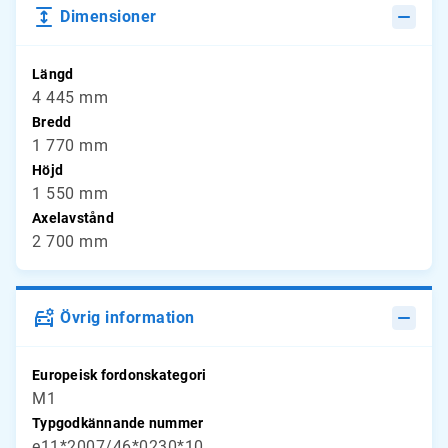
Dimensioner
Längd
4 445 mm
Bredd
1 770 mm
Höjd
1 550 mm
Axelavstånd
2 700 mm
Övrig information
Europeisk fordonskategori
M1
Typgodkännande nummer
e11*2007/46*0230*10