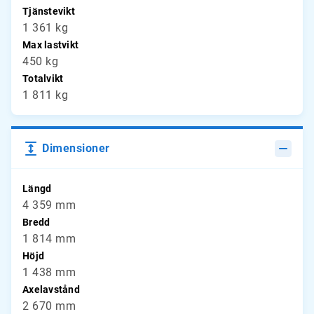
Tjänstevikt
1 361 kg
Max lastvikt
450 kg
Totalvikt
1 811 kg
Dimensioner
Längd
4 359 mm
Bredd
1 814 mm
Höjd
1 438 mm
Axelavstånd
2 670 mm