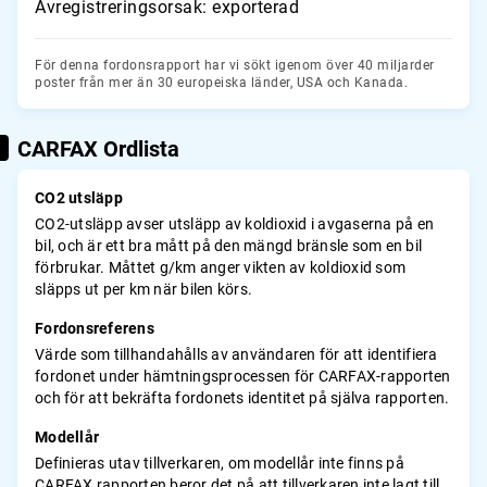
Avregistreringsorsak: exporterad
För denna fordonsrapport har vi sökt igenom över 40 miljarder
poster från mer än 30 europeiska länder, USA och Kanada.
CARFAX Ordlista
CO2 utsläpp
CO2-utsläpp avser utsläpp av koldioxid i avgaserna på en
bil, och är ett bra mått på den mängd bränsle som en bil
förbrukar. Måttet g/km anger vikten av koldioxid som
släpps ut per km när bilen körs.
Fordonsreferens
Värde som tillhandahålls av användaren för att identifiera
fordonet under hämtningsprocessen för CARFAX-rapporten
och för att bekräfta fordonets identitet på själva rapporten.
Modellår
Definieras utav tillverkaren, om modellår inte finns på
CARFAX rapporten beror det på att tillverkaren inte lagt till