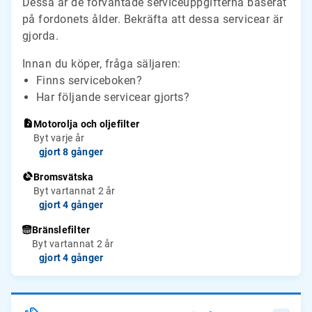
Dessa är de förväntade serviceuppgifterna baserat
på fordonets ålder. Bekräfta att dessa servicear är
gjorda.
Innan du köper, fråga säljaren:
Finns serviceboken?
Har följande servicear gjorts?
Motorolja och oljefilter
Byt varje år
gjort 8 gånger
Bromsvätska
Byt vartannat 2 år
gjort 4 gånger
Bränslefilter
Byt vartannat 2 år
gjort 4 gånger