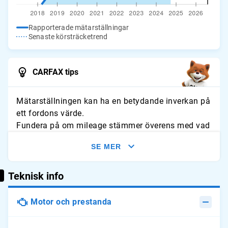
Rapporterade mätarställningar
Senaste körsträcketrend
CARFAX tips
Mätarställningen kan ha en betydande inverkan på
ett fordons värde.
Fundera på om mileage stämmer överens med vad
du förväntar dig för fordonet. Leta efter tecken på
SE MER
slitage och jämför avläsningarna med typliga
årliga genomsnitt.
Teknisk info
Motor och prestanda