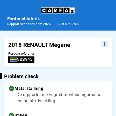
Fordonshistorik
Rapport skapades den: 2026-08-07 at 01:17:46
2018 RENAULT Mégane
Fordonsreferens
:
NBS945
Problem check
Mätarställning
De rapporterade vägmätaravläsningarna har
en logisk utveckling.
Stulen