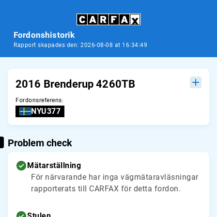
Fordonshistorik
Rapport skapades den: 2026-08-08 at 16:34:49
2016 Brenderup 4260TB
Fordonsreferens
:
NYU377
Problem check
Mätarställning
För närvarande har inga vägmätaravläsningar
rapporterats till CARFAX för detta fordon.
Stulen