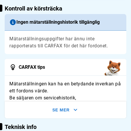
Kontroll av körsträcka
Ingen mätarställningshistorik tillgänglig
Mätarställningsuppgifter har ännu inte
rapporterats till CARFAX för det här fordonet.
CARFAX tips
Mätarställningen kan ha en betydande inverkan på
ett fordons värde.
Be säljaren om servicehistorik,
besiktningsprotokoll eller annan dokumentation
SE MER
som kan hjälpa till att verifiera fordonets
mätarställningshistorik.
Teknisk info