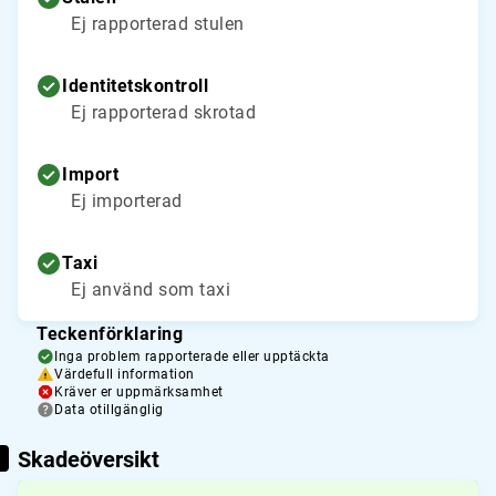
Ej rapporterad stulen
Identitetskontroll
Ej rapporterad skrotad
Import
Ej importerad
Taxi
Ej använd som taxi
Teckenförklaring
Inga problem rapporterade eller upptäckta
Värdefull information
Kräver er uppmärksamhet
Data otillgänglig
Skadeöversikt