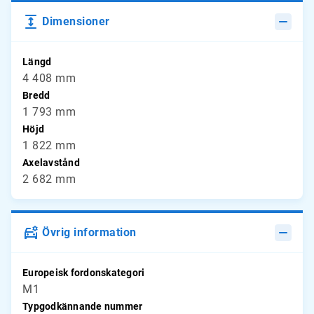
Dimensioner
Längd
4 408 mm
Bredd
1 793 mm
Höjd
1 822 mm
Axelavstånd
2 682 mm
Övrig information
Europeisk fordonskategori
M1
Typgodkännande nummer