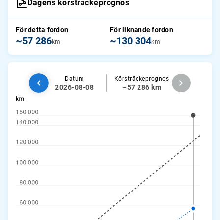
Dagens körsträckeprognos
För detta fordon
För liknande fordon
~57 286
~130 304
km
km
Datum
Körsträckeprognos
2026-08-08
~57 286 km