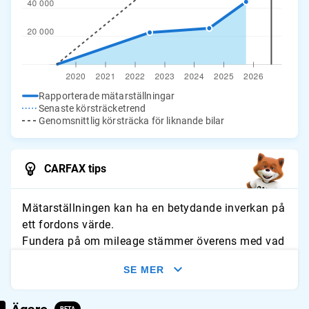
Rapporterade mätarställningar
Senaste körsträcketrend
Genomsnittlig körsträcka för liknande bilar
CARFAX tips
Mätarställningen kan ha en betydande inverkan på
ett fordons värde.
Fundera på om mileage stämmer överens med vad
du förväntar dig för fordonet. Leta efter tecken på
SE MER
slitage och jämför avläsningarna med typliga
årliga genomsnitt.