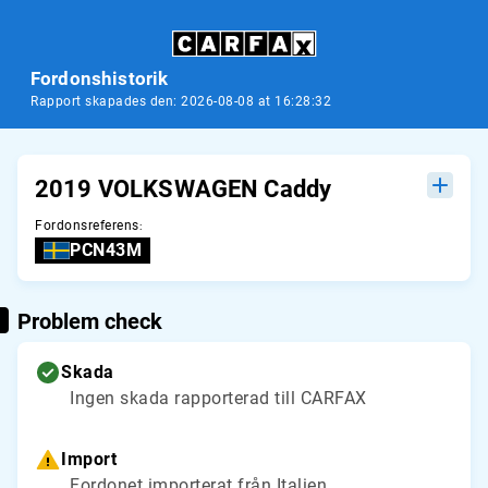
Fordonshistorik
Rapport skapades den: 2026-08-08 at 16:28:32
2019 VOLKSWAGEN Caddy
Fordonsreferens
:
PCN43M
Problem check
Skada
Ingen skada rapporterad till CARFAX
Import
Fordonet importerat från Italien