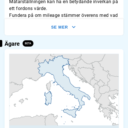
Mätarställningen kan ha en betydande inverkan på
ett fordons värde.
Fundera på om mileage stämmer överens med vad
du förväntar dig för fordonet. Leta efter tecken på
SE MER
slitage och jämför avläsningarna med typliga
årliga genomsnitt.
Ägare
BETA