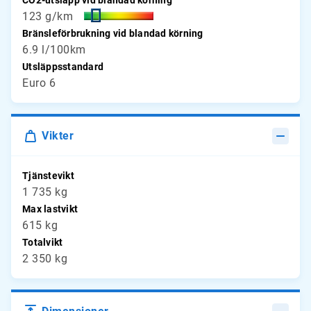
CO2-utsläpp vid blandad körning
123 g/km
Bränsleförbrukning vid blandad körning
6.9 l/100km
Utsläppsstandard
Euro 6
Vikter
Tjänstevikt
1 735 kg
Max lastvikt
615 kg
Totalvikt
2 350 kg