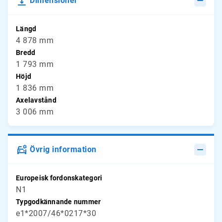
Dimensioner
Längd
4 878 mm
Bredd
1 793 mm
Höjd
1 836 mm
Axelavstånd
3 006 mm
Övrig information
Europeisk fordonskategori
N1
Typgodkännande nummer
e1*2007/46*0217*30