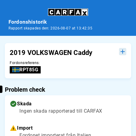
Fordonshistorik
Rapport skapades den: 2026-08-07 at 13:42:35
2019 VOLKSWAGEN Caddy
Fordonsreferens
:
RPT85G
Problem check
Skada
Ingen skada rapporterad till CARFAX
Import
Fordonet importerat från Italien