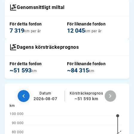
Genomsnittligt miltal
För detta fordon
För liknande fordon
7 319
12 045
km per år
km per år
Dagens körsträckeprognos
För detta fordon
För liknande fordon
~51 593
~84 315
km
km
Datum
Körsträckeprognos
2026-08-07
~51 593 km