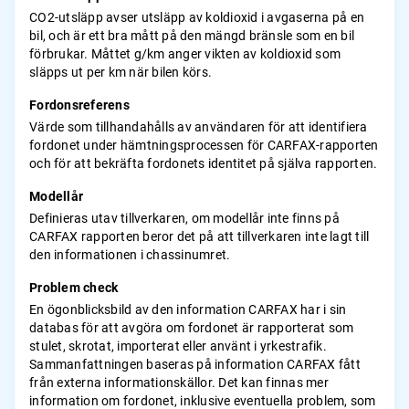
CO2-utsläpp avser utsläpp av koldioxid i avgaserna på en
bil, och är ett bra mått på den mängd bränsle som en bil
förbrukar. Måttet g/km anger vikten av koldioxid som
släpps ut per km när bilen körs.
Fordonsreferens
Värde som tillhandahålls av användaren för att identifiera
fordonet under hämtningsprocessen för CARFAX-rapporten
och för att bekräfta fordonets identitet på själva rapporten.
Modellår
Definieras utav tillverkaren, om modellår inte finns på
CARFAX rapporten beror det på att tillverkaren inte lagt till
den informationen i chassinumret.
Problem check
En ögonblicksbild av den information CARFAX har i sin
databas för att avgöra om fordonet är rapporterat som
stulet, skrotat, importerat eller använt i yrkestrafik.
Sammanfattningen baseras på information CARFAX fått
från externa informationskällor. Det kan finnas mer
information om fordonet, inklusive eventuella problem, som