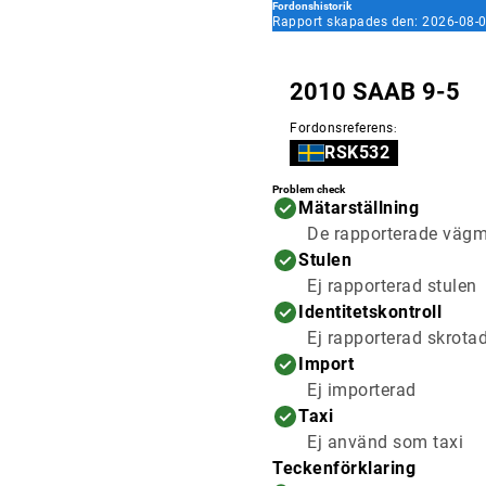
Fordonshistorik
Rapport skapades den: 2026-08-0
2010 SAAB 9-5
Fordonsreferens
:
RSK532
Problem check
Mätarställning
De rapporterade vägmä
Stulen
Ej rapporterad stulen
Identitetskontroll
Ej rapporterad skrota
Import
Ej importerad
Taxi
Ej använd som taxi
Teckenförklaring