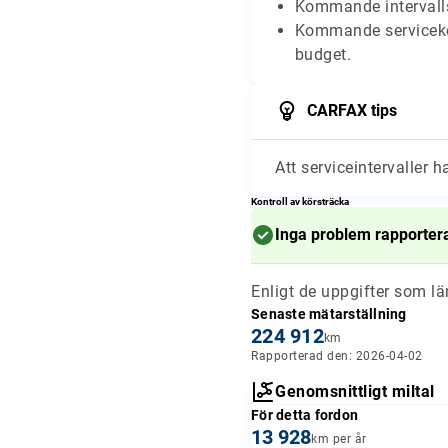
Kommande intervalls
Kommande serviceko
budget.
CARFAX tips
Att serviceintervaller h
Kontroll av körsträcka
Inga problem rapporter
Enligt de uppgifter som l
Senaste mätarställning
224 912
km
Rapporterad den: 2026-04-02
Genomsnittligt miltal
För detta fordon
13 928
km per år