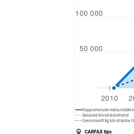
Rapporterade mätarställni
Senaste körsträcketrend
Genomsnittlig körsträcka fö
CARFAX tips