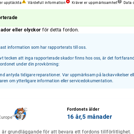
er upptäckta
Värdefull information
Kräver er uppmärksamhet
Data o
orterade
ador eller olyckor
för detta fordon.
st information som har rapporterats till oss.
ivt tecken att inga rapporterade skador finns hos oss, är det fortfaran
 fordonet under din provkörning:
and antyda tidigare reparationer. Var uppmärksam på lackavvikelser el
jaren om ytterligare information eller servicedokumentation.
Fordonets ålder
16 år,
5 månader
Europe
är grundläggande för att bevara ett fordons tillförlitlighet.