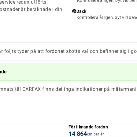
Kontrollera årligen, byt vid be
ervice redan utförts.
stnader är beräknade i din
Däck
Kontrollera årligen, byt vid be
ar följts tyder på att fordonet skötts väl och befinner sig i go
ade
ämnats till CARFAX finns det inga indikationer på mätarmani
För liknande fordon
14 864
km per år