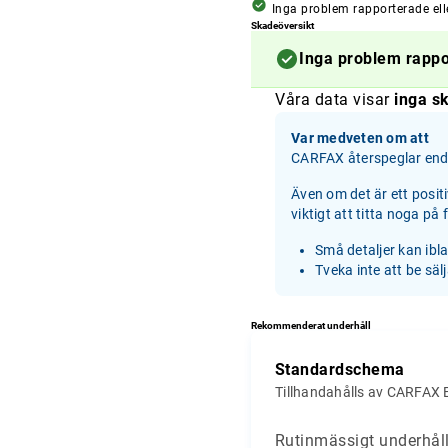
Inga problem rapporterade ell
Skadeöversikt
Inga problem rapp
Våra data visar
inga sk
Var medveten om att
CARFAX återspeglar enda
Även om det är ett posit
viktigt att titta noga på
Små detaljer kan ibl
Tveka inte att be säl
Rekommenderat underhåll
Standardschema
Tillhandahålls av CARFAX 
Rutinmässigt underhåll 