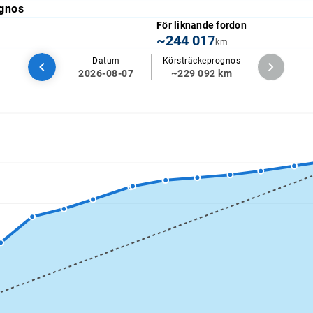
gnos
För liknande fordon
~244 017
km
Datum
Körsträckeprognos
2026-08-07
~229 092 km