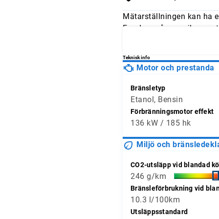
Mätarställningen kan ha e
Fundera på om mileage stä
och jämför avläsningarna 
Teknisk info
Motor och prestanda
Bränsletyp
Etanol, Bensin
Förbränningsmotor effekt
136 kW / 185 hk
Miljö och bränsledekl
CO2-utsläpp vid blandad kö
246 g/km
Bränsleförbrukning vid bla
10.3 l/100km
Utsläppsstandard