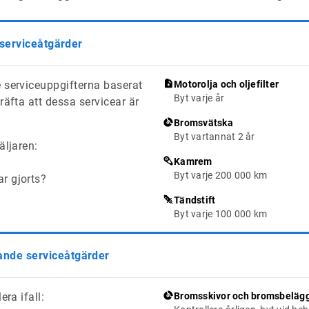
 serviceåtgärder
 serviceuppgifterna baserat
Motorolja och oljefilter
Byt varje år
räfta att dessa servicear är
Bromsvätska
Byt vartannat 2 år
äljaren:
Kamrem
Byt varje 200 000 km
ar gjorts?
Tändstift
Byt varje 100 000 km
de serviceåtgärder
era ifall:
Bromsskivor och bromsbeläg