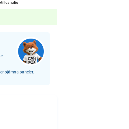
tillgänglig
de
ler ojämna paneler.