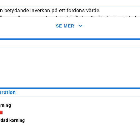
n betydande inverkan på ett fordons värde.
mmer överens med vad du förväntar dig för fordonet. Leta e
med typliga årliga genomsnitt.
SE MER
aration
rning
ndad körning