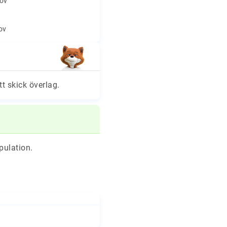
hov
hov
tt skick överlag.
pulation.