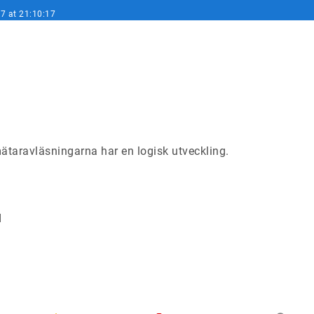
7 at 21:10:17
taravläsningarna har en logisk utveckling.
d