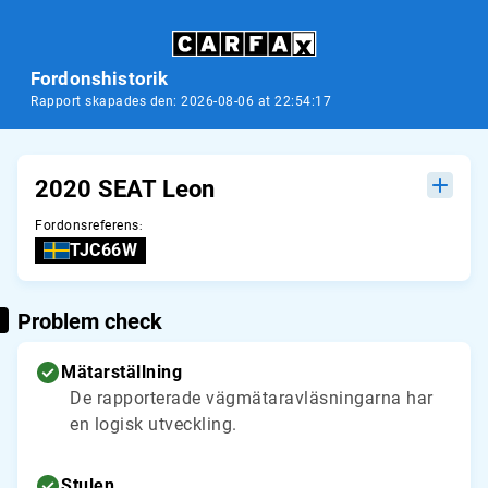
Fordonshistorik
Rapport skapades den: 2026-08-06 at 22:54:17
2020 SEAT Leon
Fordonsreferens
:
TJC66W
Problem check
Mätarställning
De rapporterade vägmätaravläsningarna har
en logisk utveckling.
Stulen