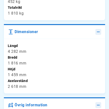
452 kg
Totalvikt
1 810 kg
Dimensioner
Längd
4 282 mm
Bredd
1 816 mm
Höjd
1 459 mm
Axelavstånd
2 618 mm
Övrig information