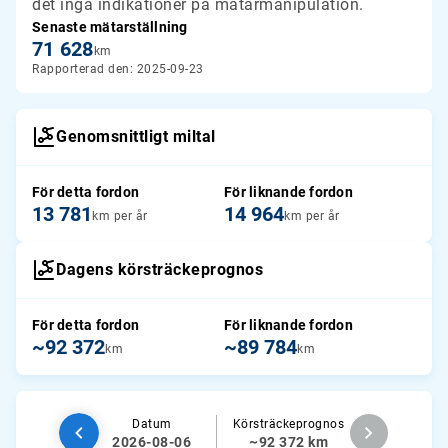
det inga indikationer på mätarmanipulation.
Senaste mätarställning
71 628
km
Rapporterad den: 2025-09-23
Genomsnittligt miltal
För detta fordon
För liknande fordon
13 781
14 964
km per år
km per år
Dagens körsträckeprognos
För detta fordon
För liknande fordon
~92 372
~89 784
km
km
Datum
Körsträckeprognos
2026-08-06
~92 372 km