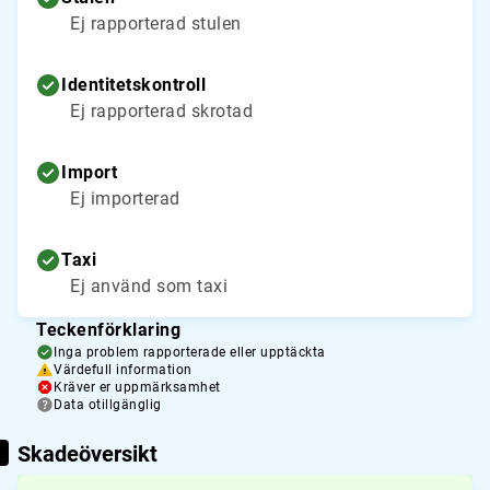
Ej rapporterad stulen
Identitetskontroll
Ej rapporterad skrotad
Import
Ej importerad
Taxi
Ej använd som taxi
Teckenförklaring
Inga problem rapporterade eller upptäckta
Värdefull information
Kräver er uppmärksamhet
Data otillgänglig
Skadeöversikt