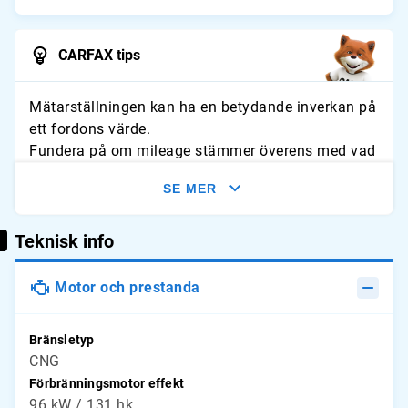
CARFAX tips
Mätarställningen kan ha en betydande inverkan på
ett fordons värde.
Fundera på om mileage stämmer överens med vad
du förväntar dig för fordonet. Leta efter tecken på
SE MER
slitage och jämför avläsningarna med typliga
årliga genomsnitt.
Teknisk info
Motor och prestanda
Bränsletyp
CNG
Förbränningsmotor effekt
96 kW / 131 hk