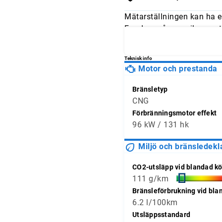
Mätarställningen kan ha e
Fundera på om mileage stä
och jämför avläsningarna 
Teknisk info
Motor och prestanda
Bränsletyp
CNG
Förbränningsmotor effekt
96 kW / 131 hk
Miljö och bränsledekl
CO2-utsläpp vid blandad kö
111 g/km
Bränsleförbrukning vid bla
6.2 l/100km
Utsläppsstandard