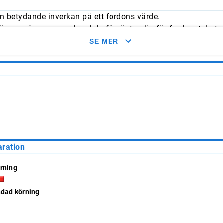
n betydande inverkan på ett fordons värde.
mmer överens med vad du förväntar dig för fordonet. Leta e
med typliga årliga genomsnitt.
SE MER
aration
rning
ndad körning