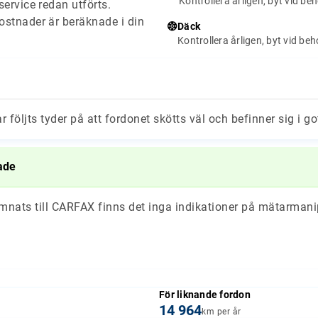
Kontrollera årligen, byt vid be
ervice redan utförts.
stnader är beräknade i din
Däck
Kontrollera årligen, byt vid be
ar följts tyder på att fordonet skötts väl och befinner sig i go
ade
ämnats till CARFAX finns det inga indikationer på mätarmani
För liknande fordon
14 964
km per år