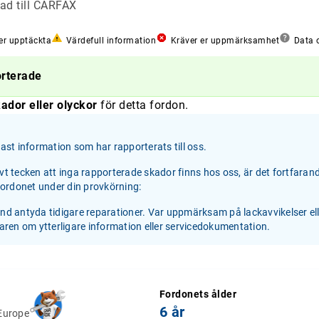
ad till CARFAX
er upptäckta
Värdefull information
Kräver er uppmärksamhet
Data o
orterade
ador eller olyckor
för detta fordon.
st information som har rapporterats till oss.
ivt tecken att inga rapporterade skador finns hos oss, är det fortfaran
 fordonet under din provkörning:
and antyda tidigare reparationer. Var uppmärksam på lackavvikelser el
jaren om ytterligare information eller servicedokumentation.
Fordonets ålder
6 år
Europe