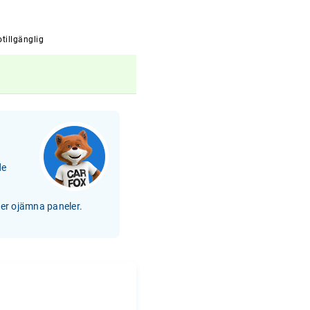
tillgänglig
de
ler ojämna paneler.