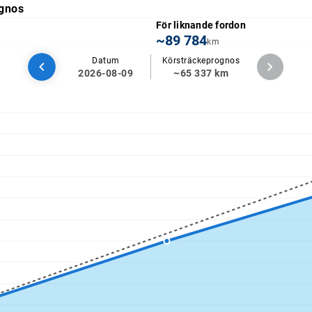
gnos
För liknande fordon
~89 784
km
Datum
Körsträckeprognos
2026-08-09
~65 337 km