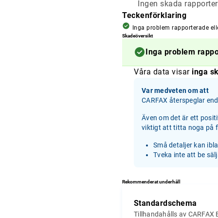
Ingen skada rapporter
Teckenförklaring
Inga problem rapporterade ell
Skadeöversikt
Inga problem rapp
Våra data visar
inga sk
Var medveten om att
CARFAX återspeglar enda
Även om det är ett posit
viktigt att titta noga på
Små detaljer kan ibl
Tveka inte att be säl
Rekommenderat underhåll
Standardschema
Tillhandahålls av CARFAX 