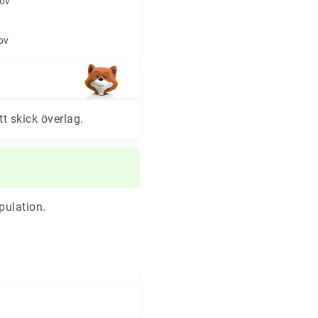
hov
hov
tt skick överlag.
pulation.