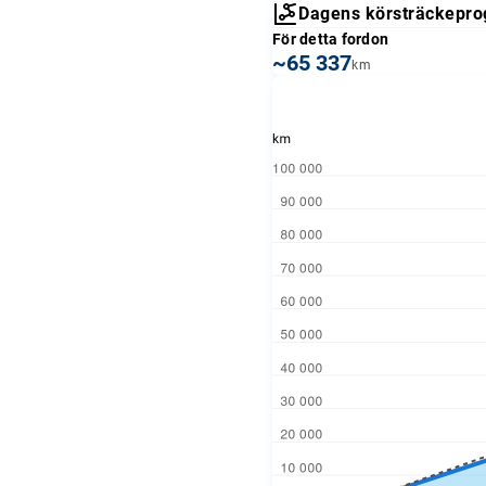
Dagens körsträckepro
För detta fordon
~65 337
km