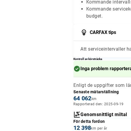
Kommande intervalls
Kommande serviceko
budget.
CARFAX tips
Att serviceintervaller h
Kontroll av körsträcka
Inga problem rapporter
Enligt de uppgifter som l
Senaste mätarställning
64 062
km
Rapporterad den: 2025-09-19
Genomsnittligt miltal
För detta fordon
12 398
km per år