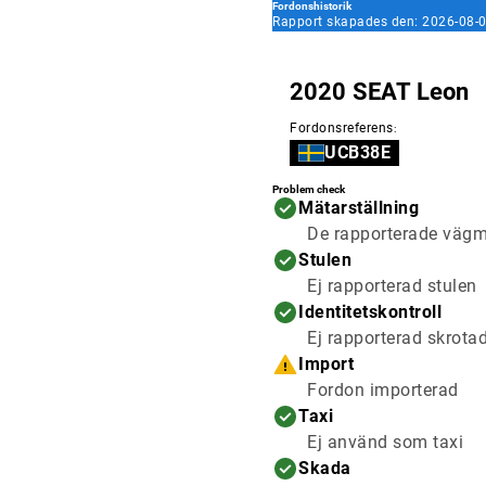
Fordonshistorik
Rapport skapades den: 2026-08-0
2020 SEAT Leon
Fordonsreferens
:
UCB38E
Problem check
Mätarställning
De rapporterade vägmä
Stulen
Ej rapporterad stulen
Identitetskontroll
Ej rapporterad skrota
Import
Fordon importerad
Taxi
Ej använd som taxi
Skada