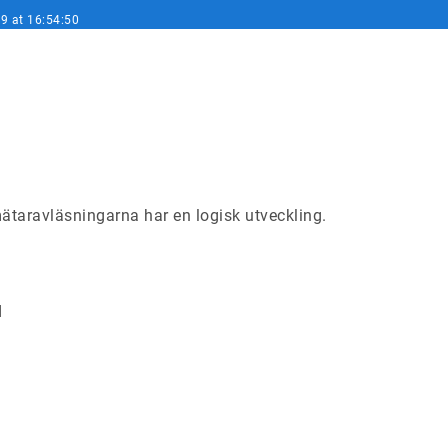
9 at 16:54:50
taravläsningarna har en logisk utveckling.
d