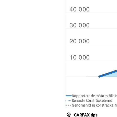
Rapporterade mätarställni
Senaste körsträcketrend
Genomsnittlig körsträcka fö
CARFAX tips