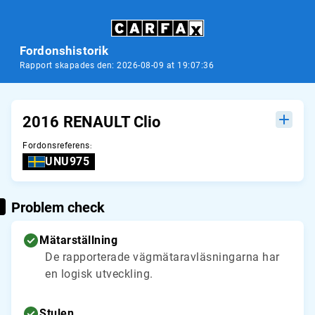
Fordonshistorik
Rapport skapades den: 2026-08-09 at 19:07:36
2016 RENAULT Clio
Fordonsreferens
:
UNU975
Problem check
Mätarställning
De rapporterade vägmätaravläsningarna har
en logisk utveckling.
Stulen