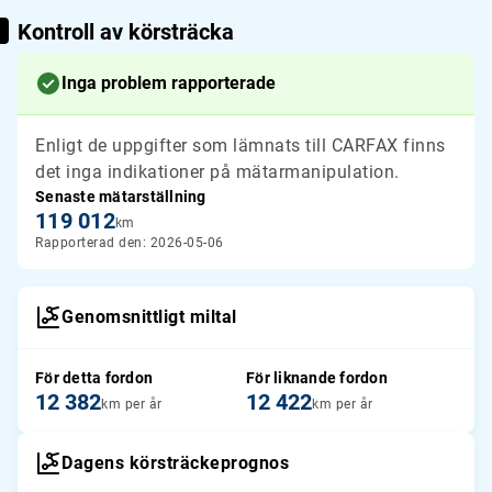
Kontroll av körsträcka
Inga problem rapporterade
Enligt de uppgifter som lämnats till CARFAX finns
det inga indikationer på mätarmanipulation.
Senaste mätarställning
119 012
km
Rapporterad den: 2026-05-06
Genomsnittligt miltal
För detta fordon
För liknande fordon
12 382
12 422
km per år
km per år
Dagens körsträckeprognos