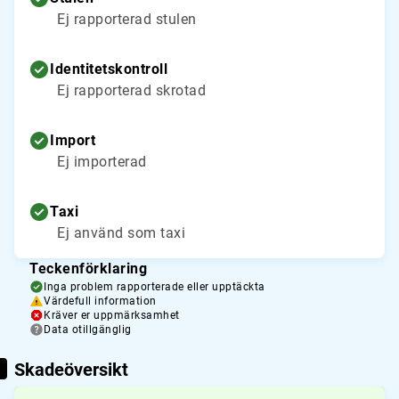
Ej rapporterad stulen
Identitetskontroll
Ej rapporterad skrotad
Import
Ej importerad
Taxi
Ej använd som taxi
Teckenförklaring
Inga problem rapporterade eller upptäckta
Värdefull information
Kräver er uppmärksamhet
Data otillgänglig
Skadeöversikt