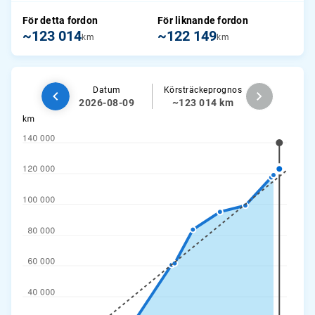
För detta fordon
För liknande fordon
~123 014
~122 149
km
km
Datum
Körsträckeprognos
2026-08-09
~123 014 km