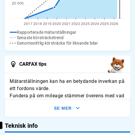
Rapporterade mätarställningar
Senaste körsträcketrend
Genomsnittlig körsträcka för liknande bilar
CARFAX tips
Mätarställningen kan ha en betydande inverkan på
ett fordons värde.
Fundera på om mileage stämmer överens med vad
du förväntar dig för fordonet. Leta efter tecken på
SE MER
slitage och jämför avläsningarna med typliga
årliga genomsnitt.
Teknisk info