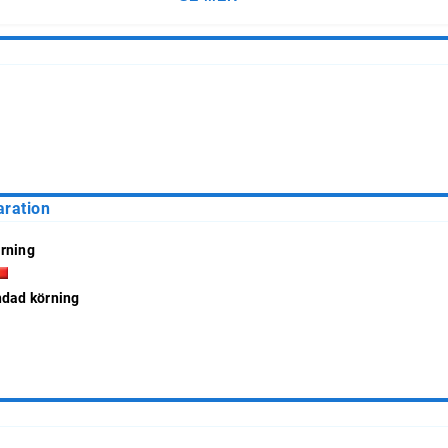
aration
rning
ndad körning