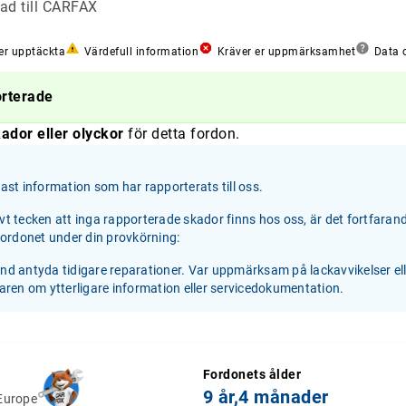
ad till CARFAX
er upptäckta
Värdefull information
Kräver er uppmärksamhet
Data o
orterade
ador eller olyckor
för detta fordon.
st information som har rapporterats till oss.
ivt tecken att inga rapporterade skador finns hos oss, är det fortfaran
 fordonet under din provkörning:
and antyda tidigare reparationer. Var uppmärksam på lackavvikelser el
jaren om ytterligare information eller servicedokumentation.
Fordonets ålder
9 år,
4 månader
Europe