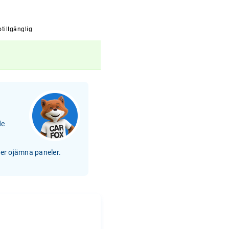
tillgänglig
de
ler ojämna paneler.