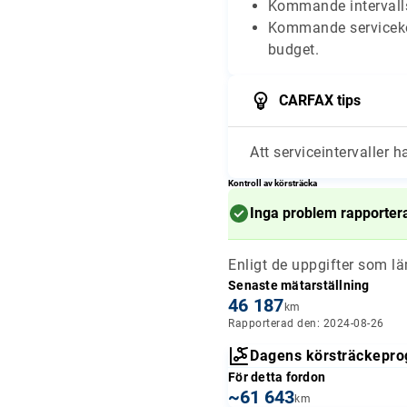
Kommande intervalls
Kommande serviceko
budget.
CARFAX tips
Att serviceintervaller h
Kontroll av körsträcka
Inga problem rapporter
Enligt de uppgifter som l
Senaste mätarställning
46 187
km
Rapporterad den: 2024-08-26
Dagens körsträckepro
För detta fordon
~61 643
km