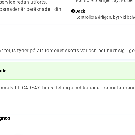
Kontrollera årligen, byt vid be
ervice redan utförts.
stnader är beräknade i din
Däck
Kontrollera årligen, byt vid be
ar följts tyder på att fordonet skötts väl och befinner sig i go
ade
ämnats till CARFAX finns det inga indikationer på mätarmani
gnos