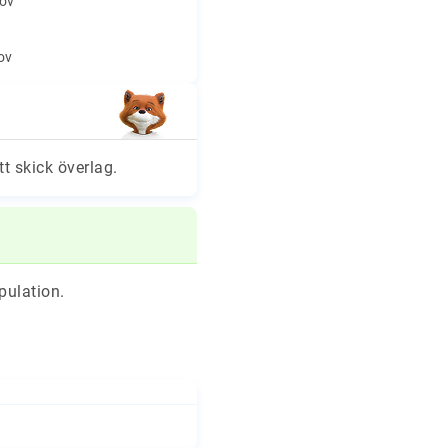
hov
hov
tt skick överlag.
pulation.