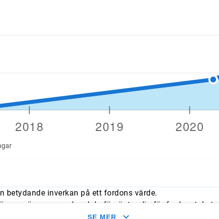
ngar
n betydande inverkan på ett fordons värde.
mmer överens med vad du förväntar dig för fordonet. Leta e
med typliga årliga genomsnitt.
SE MER