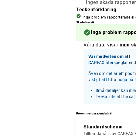
Ingen skada rapporter
Teckenförklaring
Inga problem rapporterade ell
Skadeöversikt
Inga problem rapp
Våra data visar
inga sk
Var medveten om att
CARFAX återspeglar enda
Även om det är ett posit
viktigt att titta noga på
Små detaljer kan ibl
Tveka inte att be säl
Rekommenderat underhåll
Standardschema
Tillhandahålls av CARFAX 