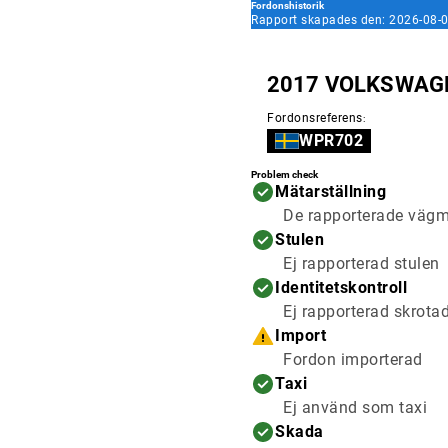
Fordonshistorik
Rapport skapades den: 2026-08-0
2017 VOLKSWAGE
Fordonsreferens
:
WPR702
Problem check
Mätarställning
De rapporterade vägmä
Stulen
Ej rapporterad stulen
Identitetskontroll
Ej rapporterad skrota
Import
Fordon importerad
Taxi
Ej använd som taxi
Skada