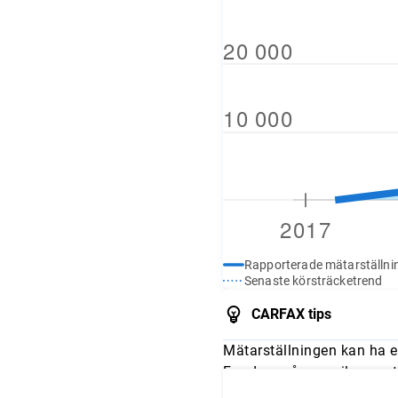
Rapporterade mätarställni
Senaste körsträcketrend
CARFAX tips
Mätarställningen kan ha e
Fundera på om mileage stä
och jämför avläsningarna 