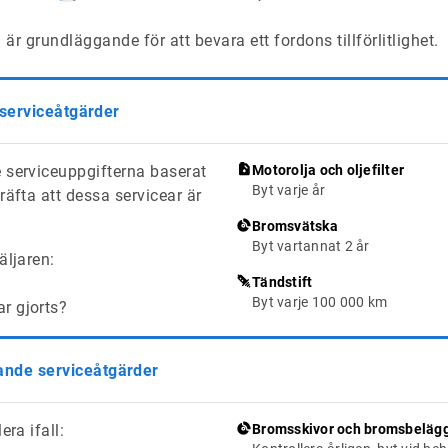
är grundläggande för att bevara ett fordons tillförlitlighet.
 serviceåtgärder
 serviceuppgifterna baserat
Motorolja och oljefilter
Byt varje år
räfta att dessa servicear är
Bromsvätska
Byt vartannat 2 år
äljaren:
Tändstift
Byt varje 100 000 km
ar gjorts?
de serviceåtgärder
era ifall:
Bromsskivor och bromsbeläg