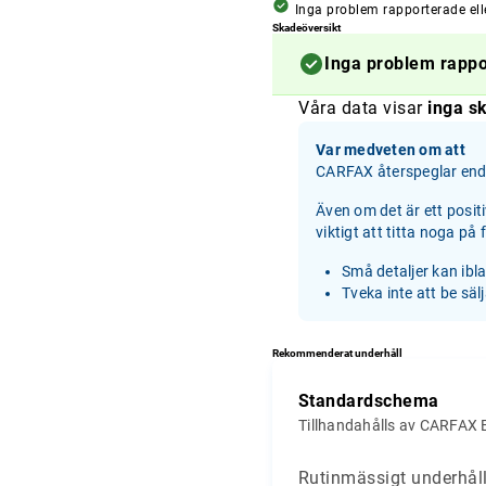
Inga problem rapporterade ell
Skadeöversikt
Inga problem rapp
Våra data visar
inga sk
Var medveten om att
CARFAX återspeglar enda
Även om det är ett posit
viktigt att titta noga på
Små detaljer kan ibl
Tveka inte att be säl
Rekommenderat underhåll
Standardschema
Tillhandahålls av CARFAX 
Rutinmässigt underhåll 