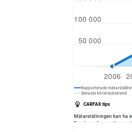
Rapporterade mätarställni
Senaste körsträcketrend
CARFAX tips
Mätarställningen kan ha e
Fundera på om mileage stä
och jämför avläsningarna 