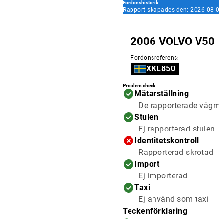
Fordonshistorik
Rapport skapades den: 2026-08-0
2006 VOLVO V50
Fordonsreferens
:
XKL850
Problem check
Mätarställning
De rapporterade vägmä
Stulen
Ej rapporterad stulen
Identitetskontroll
Rapporterad skrotad
Import
Ej importerad
Taxi
Ej använd som taxi
Teckenförklaring