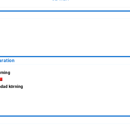
aration
rning
ndad körning