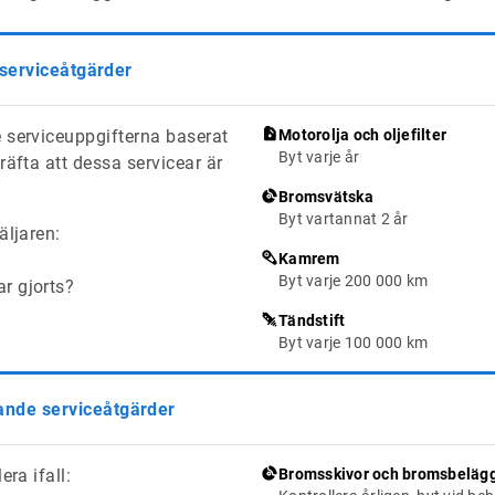
 serviceåtgärder
 serviceuppgifterna baserat
Motorolja och oljefilter
Byt varje år
räfta att dessa servicear är
Bromsvätska
Byt vartannat 2 år
äljaren:
Kamrem
Byt varje 200 000 km
ar gjorts?
Tändstift
Byt varje 100 000 km
de serviceåtgärder
era ifall:
Bromsskivor och bromsbeläg