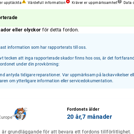
er upptäckta
Värdefull information
Kräver er uppmärksamhet
Data o
orterade
ador eller olyckor
för detta fordon.
st information som har rapporterats till oss.
ivt tecken att inga rapporterade skador finns hos oss, är det fortfaran
 fordonet under din provkörning:
and antyda tidigare reparationer. Var uppmärksam på lackavvikelser el
jaren om ytterligare information eller servicedokumentation.
Fordonets ålder
20 år,
7 månader
Europe
är grundläggande för att bevara ett fordons tillförlitlighet.