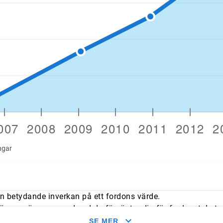
ngar
n betydande inverkan på ett fordons värde.
mmer överens med vad du förväntar dig för fordonet. Leta e
med typliga årliga genomsnitt.
SE MER