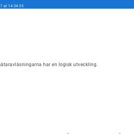
7 at 14:34:55
taravläsningarna har en logisk utveckling.