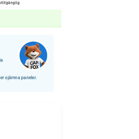
tillgänglig
de
ler ojämna paneler.