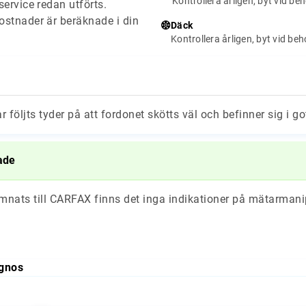
Kontrollera årligen, byt vid be
ervice redan utförts.
stnader är beräknade i din
Däck
Kontrollera årligen, byt vid be
ar följts tyder på att fordonet skötts väl och befinner sig i go
ade
ämnats till CARFAX finns det inga indikationer på mätarmani
gnos