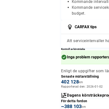
Kommande intervalls
Kommande serviceko
budget.
CARFAX tips
Att serviceintervaller h
Kontroll av körsträcka
Inga problem rapporter
Enligt de uppgifter som l
Senaste mätarställning
402 128
km
Rapporterad den: 2026-01-02
Dagens körsträckepro
För detta fordon
~388 103
km