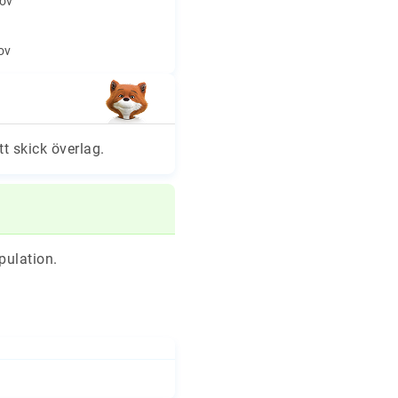
hov
hov
tt skick överlag.
pulation.