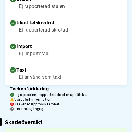
Ej rapporterad stulen
Identitetskontroll
Ej rapporterad skrotad
Import
Ej importerad
Taxi
Ej använd som taxi
Teckenförklaring
Inga problem rapporterade eller upptäckta
Värdefull information
Kräver er uppmärksamhet
Data otillgänglig
Skadeöversikt