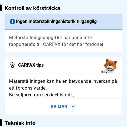
Kontroll av körsträcka
Ingen mätarställningshistorik tillgänglig
Mätarställningsuppgifter har ännu inte
rapporterats till CARFAX för det här fordonet.
CARFAX tips
Mätarställningen kan ha en betydande inverkan på
ett fordons värde.
Be säljaren om servicehistorik,
besiktningsprotokoll eller annan dokumentation
SE MER
som kan hjälpa till att verifiera fordonets
mätarställningshistorik.
Teknisk info