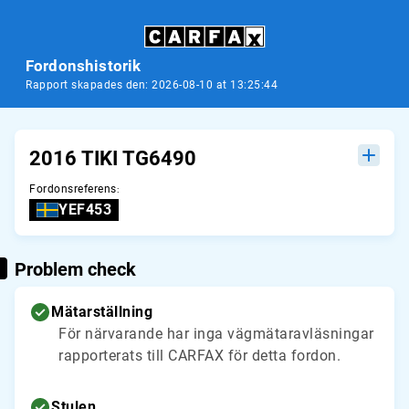
Fordonshistorik
Rapport skapades den: 2026-08-10 at 13:25:44
2016 TIKI TG6490
Fordonsreferens
:
YEF453
Problem check
Mätarställning
För närvarande har inga vägmätaravläsningar
rapporterats till CARFAX för detta fordon.
Stulen