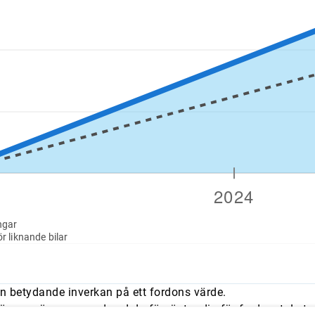
ngar
r liknande bilar
n betydande inverkan på ett fordons värde.
mmer överens med vad du förväntar dig för fordonet. Leta e