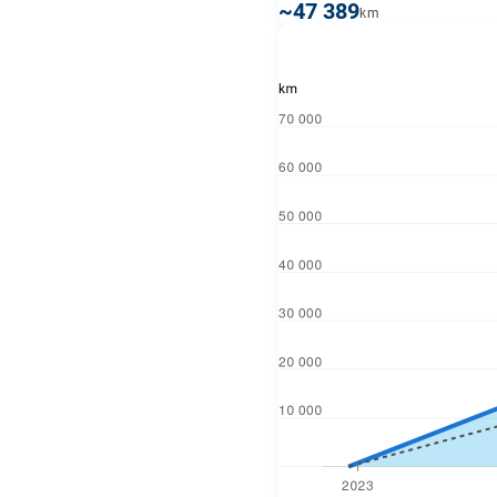
~47 389
km