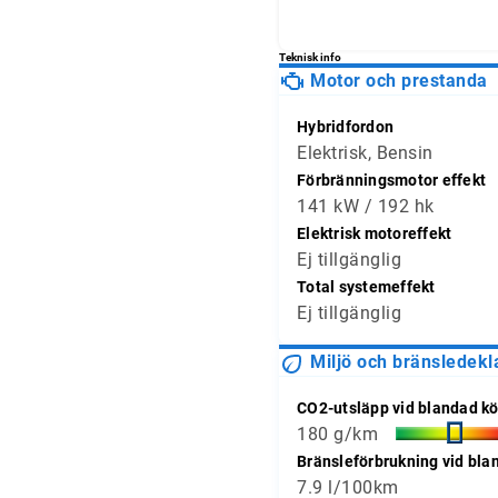
och jämför avläsningarna 
Teknisk info
Motor och prestanda
Hybridfordon
Elektrisk, Bensin
Förbränningsmotor effekt
141 kW / 192 hk
Elektrisk motoreffekt
Ej tillgänglig
Total systemeffekt
Ej tillgänglig
Miljö och bränsledekl
CO2-utsläpp vid blandad kö
180 g/km
Bränsleförbrukning vid bla
7.9 l/100km