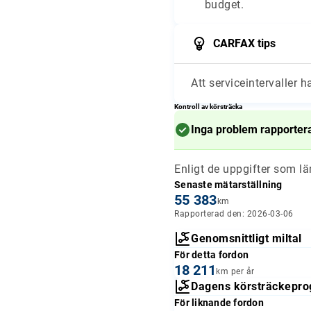
budget.
CARFAX tips
Att serviceintervaller h
Kontroll av körsträcka
Inga problem rapporter
Enligt de uppgifter som l
Senaste mätarställning
55 383
km
Rapporterad den: 2026-03-06
Genomsnittligt miltal
För detta fordon
18 211
km per år
Dagens körsträckepro
För liknande fordon