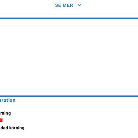
med typliga årliga genomsnitt.
SE MER
aration
rning
ndad körning