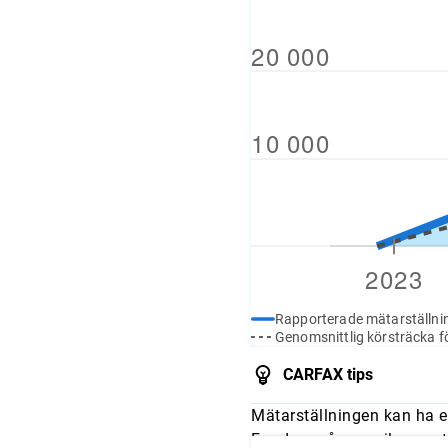
Rapporterade mätarställni
Genomsnittlig körsträcka fö
CARFAX tips
Mätarställningen kan ha e
Fundera på om mileage stä