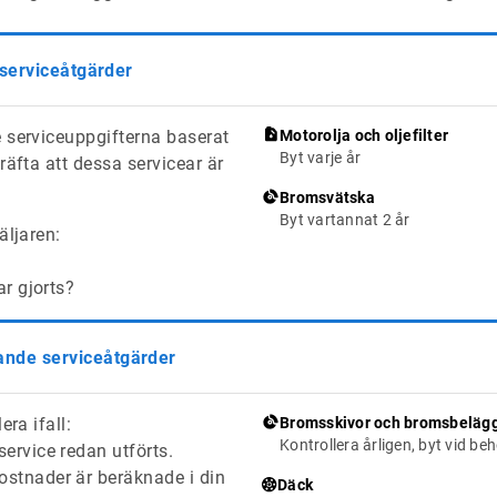
 serviceåtgärder
 serviceuppgifterna baserat
Motorolja och oljefilter
Byt varje år
räfta att dessa servicear är
Bromsvätska
Byt vartannat 2 år
äljaren:
ar gjorts?
de serviceåtgärder
era ifall:
Bromsskivor och bromsbeläg
Kontrollera årligen, byt vid be
ervice redan utförts.
stnader är beräknade i din
Däck