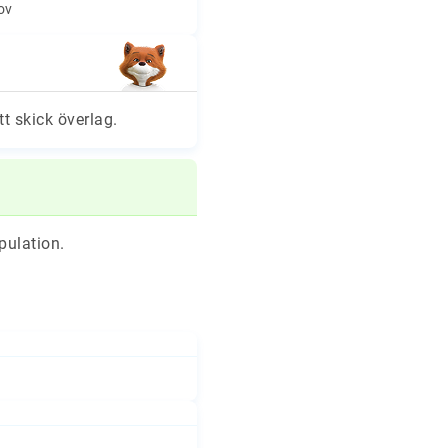
hov
tt skick överlag.
pulation.