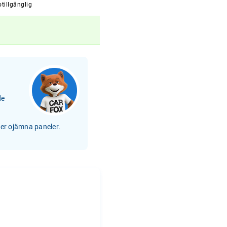
tillgänglig
de
ler ojämna paneler.