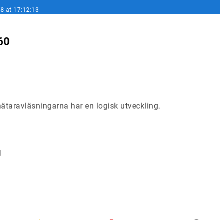
8 at 17:12:13
60
taravläsningarna har en logisk utveckling.
d