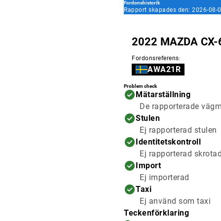
Fordonshistorik
Rapport skapades den: 2026-08-0
2022 MAZDA CX-
Fordonsreferens
:
AWA21R
Problem check
Mätarställning
De rapporterade vägmä
Stulen
Ej rapporterad stulen
Identitetskontroll
Ej rapporterad skrota
Import
Ej importerad
Taxi
Ej använd som taxi
Teckenförklaring