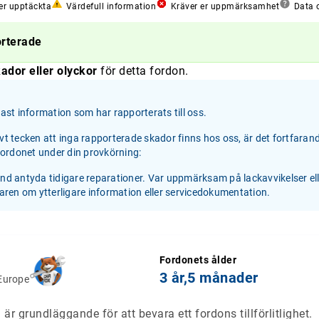
er upptäckta
Värdefull information
Kräver er uppmärksamhet
Data o
orterade
ador eller olyckor
för detta fordon.
st information som har rapporterats till oss.
ivt tecken att inga rapporterade skador finns hos oss, är det fortfaran
 fordonet under din provkörning:
and antyda tidigare reparationer. Var uppmärksam på lackavvikelser el
jaren om ytterligare information eller servicedokumentation.
Fordonets ålder
3 år,
5 månader
Europe
är grundläggande för att bevara ett fordons tillförlitlighet.