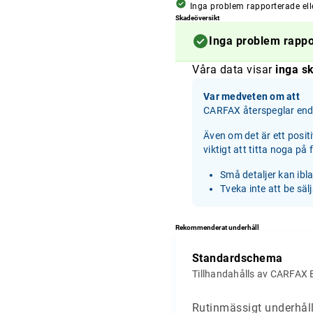
Inga problem rapporterade ell
Skadeöversikt
Inga problem rapp
Våra data visar
inga sk
Var medveten om att
CARFAX återspeglar enda
Även om det är ett posit
viktigt att titta noga på
Små detaljer kan ibl
Tveka inte att be säl
Rekommenderat underhåll
Standardschema
Tillhandahålls av CARFAX 
Rutinmässigt underhåll 