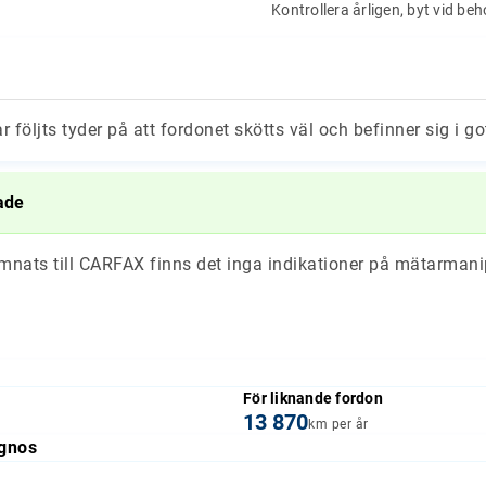
Kontrollera årligen, byt vid be
ar följts tyder på att fordonet skötts väl och befinner sig i go
ade
ämnats till CARFAX finns det inga indikationer på mätarmani
För liknande fordon
13 870
km per år
gnos