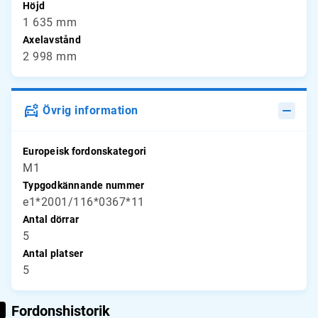
Höjd
1 635 mm
Axelavstånd
2 998 mm
Övrig information
Europeisk fordonskategori
M1
Typgodkännande nummer
e1*2001/116*0367*11
Antal dörrar
5
Antal platser
5
Fordonshistorik