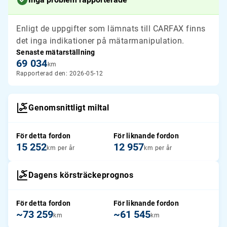
Enligt de uppgifter som lämnats till CARFAX finns
det inga indikationer på mätarmanipulation.
Senaste mätarställning
69 034
km
Rapporterad den: 2026-05-12
Genomsnittligt miltal
För detta fordon
För liknande fordon
15 252
12 957
km per år
km per år
Dagens körsträckeprognos
För detta fordon
För liknande fordon
~73 259
~61 545
km
km