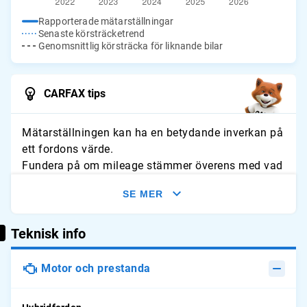
Rapporterade mätarställningar
Senaste körsträcketrend
Genomsnittlig körsträcka för liknande bilar
CARFAX tips
Mätarställningen kan ha en betydande inverkan på
ett fordons värde.
Fundera på om mileage stämmer överens med vad
du förväntar dig för fordonet. Leta efter tecken på
SE MER
slitage och jämför avläsningarna med typliga
årliga genomsnitt.
Teknisk info
Motor och prestanda