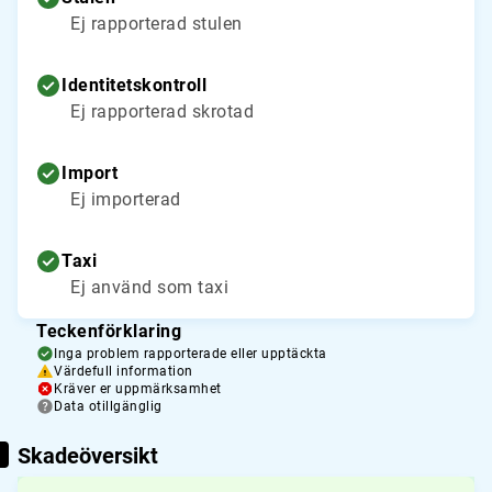
Ej rapporterad stulen
Identitetskontroll
Ej rapporterad skrotad
Import
Ej importerad
Taxi
Ej använd som taxi
Teckenförklaring
Inga problem rapporterade eller upptäckta
Värdefull information
Kräver er uppmärksamhet
Data otillgänglig
Skadeöversikt