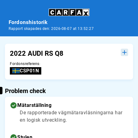
Fordonshistorik
Rapport skapades den: 2026-08-07 at 13:52:27
2022 AUDI RS Q8
Fordonsreferens
:
CSP01N
Problem check
Mätarställning
De rapporterade vägmätaravläsningarna har
en logisk utveckling.
Stulen