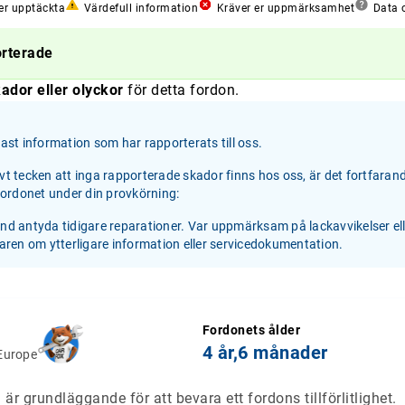
er upptäckta
Värdefull information
Kräver er uppmärksamhet
Data o
orterade
ador eller olyckor
för detta fordon.
st information som har rapporterats till oss.
ivt tecken att inga rapporterade skador finns hos oss, är det fortfaran
 fordonet under din provkörning:
and antyda tidigare reparationer. Var uppmärksam på lackavvikelser el
jaren om ytterligare information eller servicedokumentation.
Fordonets ålder
4 år,
6 månader
Europe
är grundläggande för att bevara ett fordons tillförlitlighet.