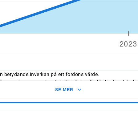
n betydande inverkan på ett fordons värde.
mmer överens med vad du förväntar dig för fordonet. Leta e
med typliga årliga genomsnitt.
SE MER