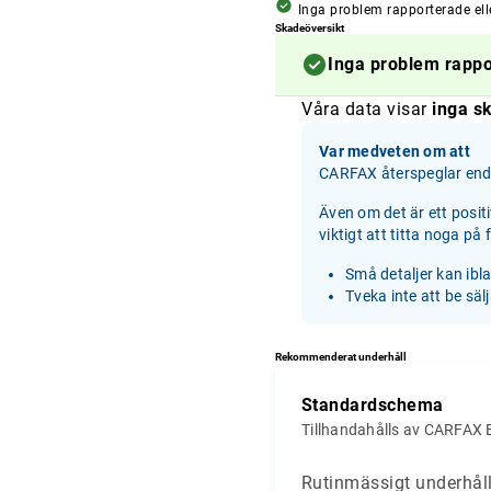
Inga problem rapporterade ell
Skadeöversikt
Inga problem rapp
Våra data visar
inga sk
Var medveten om att
CARFAX återspeglar enda
Även om det är ett posit
viktigt att titta noga på
Små detaljer kan ibl
Tveka inte att be säl
Rekommenderat underhåll
Standardschema
Tillhandahålls av CARFAX 
Rutinmässigt underhåll 