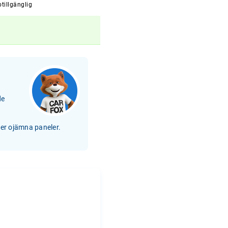
tillgänglig
de
ler ojämna paneler.