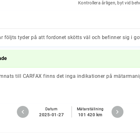
Kontrollera årligen, byt vid be
ar följts tyder på att fordonet skötts väl och befinner sig i go
ade
ämnats till CARFAX finns det inga indikationer på mätarmani
Datum
Mätarställning
2025-01-27
101 420 km