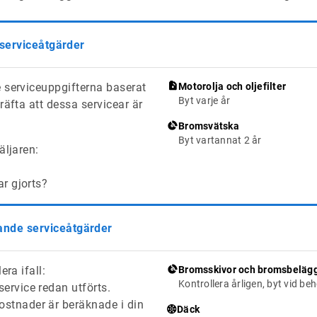
 serviceåtgärder
 serviceuppgifterna baserat
Motorolja och oljefilter
Byt varje år
räfta att dessa servicear är
Bromsvätska
Byt vartannat 2 år
äljaren:
ar gjorts?
de serviceåtgärder
era ifall:
Bromsskivor och bromsbeläg
Kontrollera årligen, byt vid be
ervice redan utförts.
stnader är beräknade i din
Däck