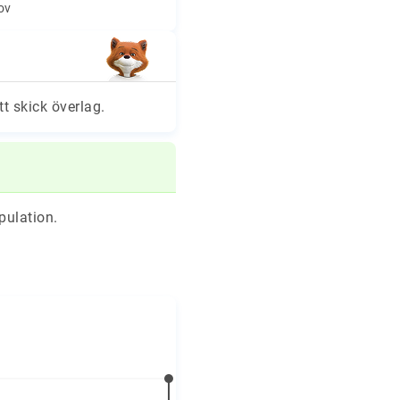
hov
tt skick överlag.
pulation.