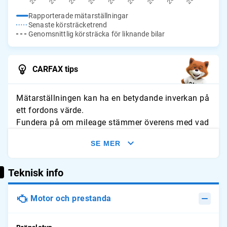
Rapporterade mätarställningar
Senaste körsträcketrend
Genomsnittlig körsträcka för liknande bilar
CARFAX tips
Mätarställningen kan ha en betydande inverkan på
ett fordons värde.
Fundera på om mileage stämmer överens med vad
du förväntar dig för fordonet. Leta efter tecken på
SE MER
slitage och jämför avläsningarna med typliga
årliga genomsnitt.
Teknisk info
Motor och prestanda