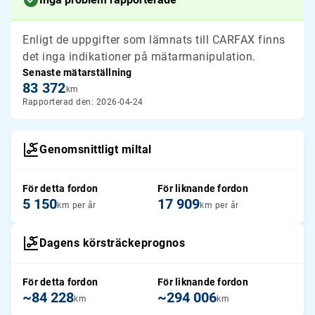
Enligt de uppgifter som lämnats till CARFAX finns
det inga indikationer på mätarmanipulation.
Senaste mätarställning
83 372
km
Rapporterad den: 2026-04-24
Genomsnittligt miltal
För detta fordon
För liknande fordon
5 150
17 909
km per år
km per år
Dagens körsträckeprognos
För detta fordon
För liknande fordon
~84 228
~294 006
km
km