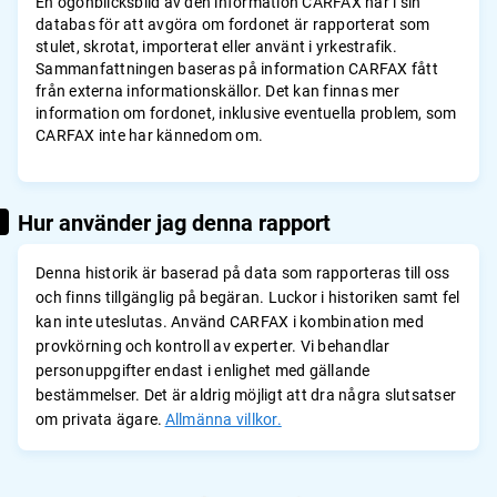
En ögonblicksbild av den information CARFAX har i sin
databas för att avgöra om fordonet är rapporterat som
stulet, skrotat, importerat eller använt i yrkestrafik.
Sammanfattningen baseras på information CARFAX fått
från externa informationskällor. Det kan finnas mer
information om fordonet, inklusive eventuella problem, som
CARFAX inte har kännedom om.
Hur använder jag denna rapport
Denna historik är baserad på data som rapporteras till oss
och finns tillgänglig på begäran. Luckor i historiken samt fel
kan inte uteslutas. Använd CARFAX i kombination med
provkörning och kontroll av experter. Vi behandlar
personuppgifter endast i enlighet med gällande
bestämmelser. Det är aldrig möjligt att dra några slutsatser
om privata ägare.
Allmänna villkor.