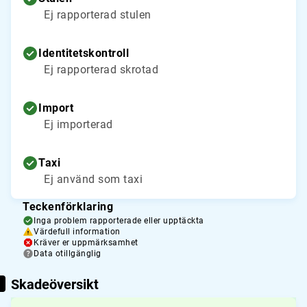
Ej rapporterad stulen
Identitetskontroll
Ej rapporterad skrotad
Import
Ej importerad
Taxi
Ej använd som taxi
Teckenförklaring
Inga problem rapporterade eller upptäckta
Värdefull information
Kräver er uppmärksamhet
Data otillgänglig
Skadeöversikt