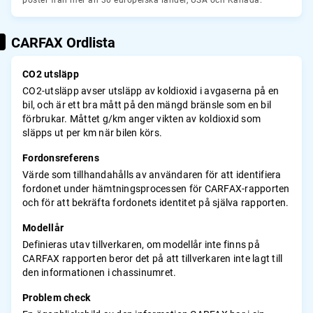
poster från mer än 30 europeiska länder, USA och Kanada.
CARFAX Ordlista
CO2 utsläpp
CO2-utsläpp avser utsläpp av koldioxid i avgaserna på en
bil, och är ett bra mått på den mängd bränsle som en bil
förbrukar. Måttet g/km anger vikten av koldioxid som
släpps ut per km när bilen körs.
Fordonsreferens
Värde som tillhandahålls av användaren för att identifiera
fordonet under hämtningsprocessen för CARFAX-rapporten
och för att bekräfta fordonets identitet på själva rapporten.
Modellår
Definieras utav tillverkaren, om modellår inte finns på
CARFAX rapporten beror det på att tillverkaren inte lagt till
den informationen i chassinumret.
Problem check