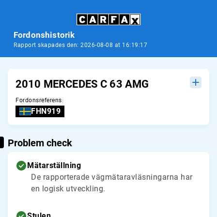
Fordonshistorik
Rapport skapades den: 2026-08-08 at 16:19:17
2010 MERCEDES C 63 AMG
Fordonsreferens
:
FHN919
Problem check
Mätarställning
De rapporterade vägmätaravläsningarna har
en logisk utveckling.
Stulen