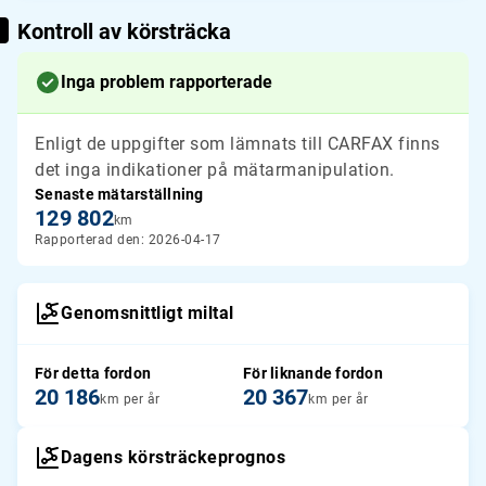
Kontroll av körsträcka
Inga problem rapporterade
Enligt de uppgifter som lämnats till CARFAX finns
det inga indikationer på mätarmanipulation.
Senaste mätarställning
129 802
km
Rapporterad den: 2026-04-17
Genomsnittligt miltal
För detta fordon
För liknande fordon
20 186
20 367
km per år
km per år
Dagens körsträckeprognos