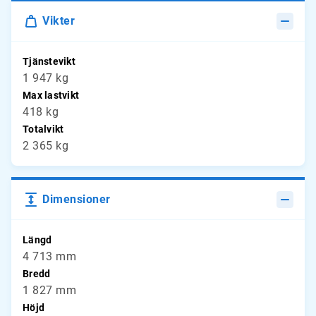
Vikter
Tjänstevikt
1 947 kg
Max lastvikt
418 kg
Totalvikt
2 365 kg
Dimensioner
Längd
4 713 mm
Bredd
1 827 mm
Höjd