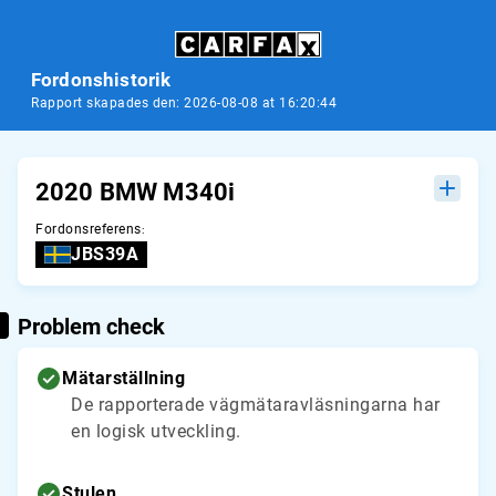
Fordonshistorik
Rapport skapades den: 2026-08-08 at 16:20:44
2020 BMW M340i
Fordonsreferens
:
JBS39A
Problem check
Mätarställning
De rapporterade vägmätaravläsningarna har
en logisk utveckling.
Stulen