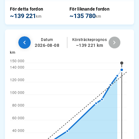
För detta fordon
För liknande fordon
~139 221
~135 780
km
km
Datum
Körsträckeprognos
2026-08-08
~139 221 km