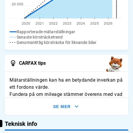
Rapporterade mätarställningar
Senaste körsträcketrend
Genomsnittlig körsträcka för liknande bilar
CARFAX tips
Mätarställningen kan ha en betydande inverkan på
ett fordons värde.
Fundera på om mileage stämmer överens med vad
du förväntar dig för fordonet. Leta efter tecken på
SE MER
slitage och jämför avläsningarna med typliga
årliga genomsnitt.
Teknisk info