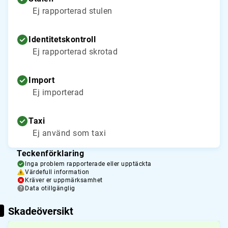
Ej rapporterad stulen
Identitetskontroll
Ej rapporterad skrotad
Import
Ej importerad
Taxi
Ej använd som taxi
Teckenförklaring
Inga problem rapporterade eller upptäckta
Värdefull information
Kräver er uppmärksamhet
Data otillgänglig
Skadeöversikt