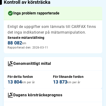
Kontroll av körsträcka
Inga problem rapporterade
Enligt de uppgifter som lämnats till CARFAX finns
det inga indikationer på mätarmanipulation.
Senaste mätarställning
88 082
km
Rapporterad den: 2026-03-11
Genomsnittligt miltal
För detta fordon
För liknande fordon
13 804
13 873
km per år
km per år
Dagens körsträckeprognos