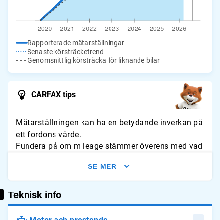
Rapporterade mätarställningar
Senaste körsträcketrend
Genomsnittlig körsträcka för liknande bilar
CARFAX tips
Mätarställningen kan ha en betydande inverkan på
ett fordons värde.
Fundera på om mileage stämmer överens med vad
du förväntar dig för fordonet. Leta efter tecken på
SE MER
slitage och jämför avläsningarna med typliga
årliga genomsnitt.
Teknisk info
Motor och prestanda