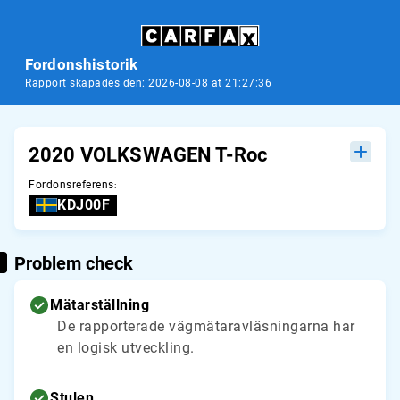
Fordonshistorik
Rapport skapades den: 2026-08-08 at 21:27:36
2020 VOLKSWAGEN T-Roc
Fordonsreferens
:
KDJ00F
Problem check
Mätarställning
De rapporterade vägmätaravläsningarna har
en logisk utveckling.
Stulen