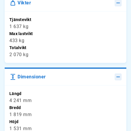
Vikter
Tjänstevikt
1 637 kg
Max lastvikt
433 kg
Totalvikt
2 070 kg
Dimensioner
Längd
4 241 mm
Bredd
1 819 mm
Höjd
1 531 mm