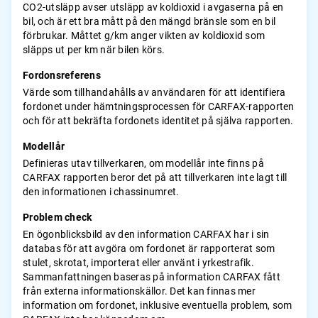
CO2-utsläpp avser utsläpp av koldioxid i avgaserna på en
bil, och är ett bra mått på den mängd bränsle som en bil
förbrukar. Måttet g/km anger vikten av koldioxid som
släpps ut per km när bilen körs.
Fordonsreferens
Värde som tillhandahålls av användaren för att identifiera
fordonet under hämtningsprocessen för CARFAX-rapporten
och för att bekräfta fordonets identitet på själva rapporten.
Modellår
Definieras utav tillverkaren, om modellår inte finns på
CARFAX rapporten beror det på att tillverkaren inte lagt till
den informationen i chassinumret.
Problem check
En ögonblicksbild av den information CARFAX har i sin
databas för att avgöra om fordonet är rapporterat som
stulet, skrotat, importerat eller använt i yrkestrafik.
Sammanfattningen baseras på information CARFAX fått
från externa informationskällor. Det kan finnas mer
information om fordonet, inklusive eventuella problem, som