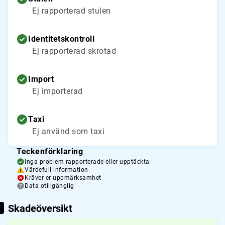
Ej rapporterad stulen
Identitetskontroll
Ej rapporterad skrotad
Import
Ej importerad
Taxi
Ej använd som taxi
Teckenförklaring
Inga problem rapporterade eller upptäckta
Värdefull information
Kräver er uppmärksamhet
Data otillgänglig
Skadeöversikt