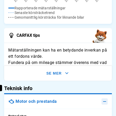
Rapporterade mätarställningar
Senaste körsträcketrend
Genomsnittlig körsträcka för liknande bilar
CARFAX tips
Mätarställningen kan ha en betydande inverkan på
ett fordons värde.
Fundera på om mileage stämmer överens med vad
du förväntar dig för fordonet. Leta efter tecken på
SE MER
slitage och jämför avläsningarna med typliga
årliga genomsnitt.
Teknisk info
Motor och prestanda