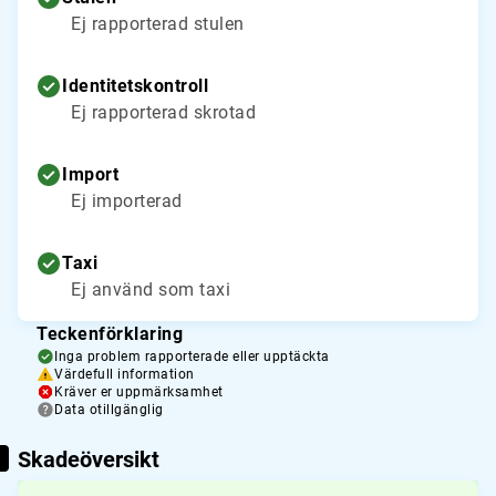
Ej rapporterad stulen
Identitetskontroll
Ej rapporterad skrotad
Import
Ej importerad
Taxi
Ej använd som taxi
Teckenförklaring
Inga problem rapporterade eller upptäckta
Värdefull information
Kräver er uppmärksamhet
Data otillgänglig
Skadeöversikt