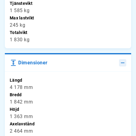
Tjänstevikt
1 585 kg
Max lastvikt
245 kg
Totalvikt
1 830 kg
Dimensioner
Längd
4 178 mm
Bredd
1 842 mm
Höjd
1 363 mm
Axelavstånd
2 464 mm