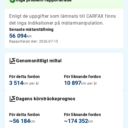
Enligt de uppgifter som lämnats till CARFAX finns
det inga indikationer på mätarmanipulation.
Senaste mätarställning
56 094
km
Rapporterad den: 2026-07-15
Genomsnittligt miltal
För detta fordon
För liknande fordon
3 514
10 897
km per år
km per år
Dagens körsträckeprognos
För detta fordon
För liknande fordon
~56 184
~174 352
km
km