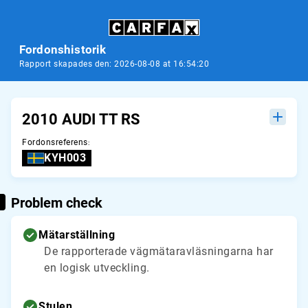
Fordonshistorik
Rapport skapades den: 2026-08-08 at 16:54:20
2010 AUDI TT RS
Fordonsreferens
:
KYH003
Problem check
Mätarställning
De rapporterade vägmätaravläsningarna har
en logisk utveckling.
Stulen