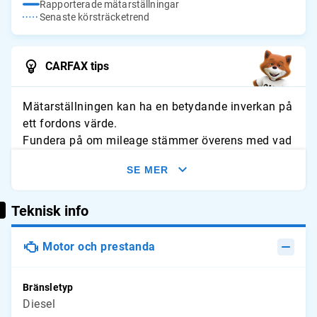
Rapporterade mätarställningar
Senaste körsträcketrend
CARFAX tips
Mätarställningen kan ha en betydande inverkan på
ett fordons värde.
Fundera på om mileage stämmer överens med vad
du förväntar dig för fordonet. Leta efter tecken på
SE MER
slitage och jämför avläsningarna med typliga
årliga genomsnitt.
Teknisk info
Motor och prestanda
Bränsletyp
Diesel