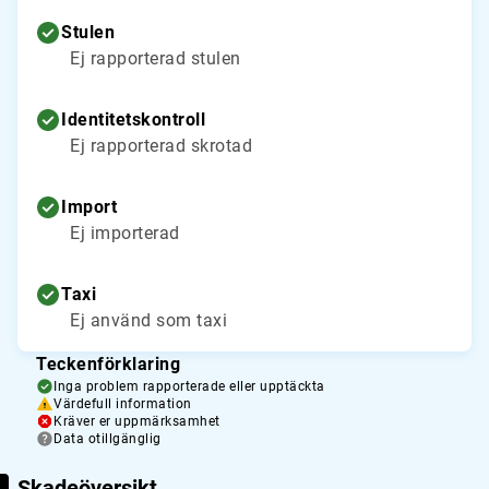
Stulen
Ej rapporterad stulen
Identitetskontroll
Ej rapporterad skrotad
Import
Ej importerad
Taxi
Ej använd som taxi
Teckenförklaring
Inga problem rapporterade eller upptäckta
Värdefull information
Kräver er uppmärksamhet
Data otillgänglig
Skadeöversikt