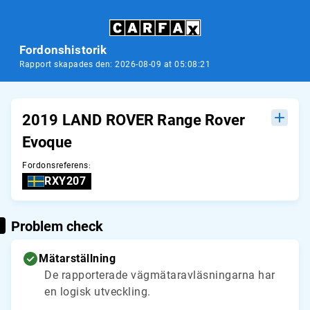
Fordonshistorik
Rapport skapades den: 2026-08-09 at 05:08:21
2019 LAND ROVER Range Rover
Evoque
Fordonsreferens
:
RXY207
Problem check
Mätarställning
De rapporterade vägmätaravläsningarna har
en logisk utveckling.