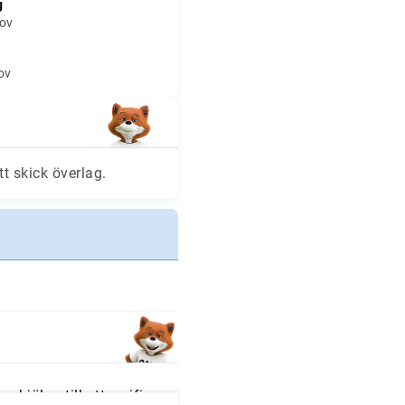
g
hov
hov
tt skick överlag.
hjälpa till att verifiera