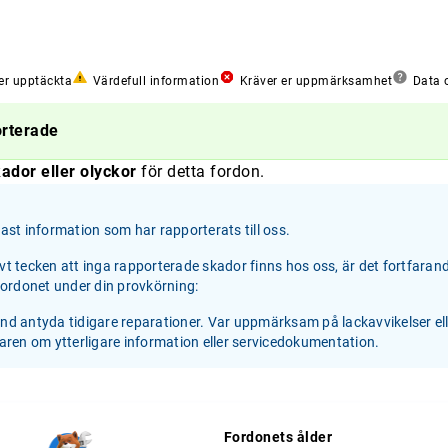
er upptäckta
Värdefull information
Kräver er uppmärksamhet
Data o
orterade
ador eller olyckor
för detta fordon.
st information som har rapporterats till oss.
ivt tecken att inga rapporterade skador finns hos oss, är det fortfaran
 fordonet under din provkörning:
and antyda tidigare reparationer. Var uppmärksam på lackavvikelser el
jaren om ytterligare information eller servicedokumentation.
Fordonets ålder