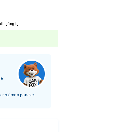
tillgänglig
de
ler ojämna paneler.