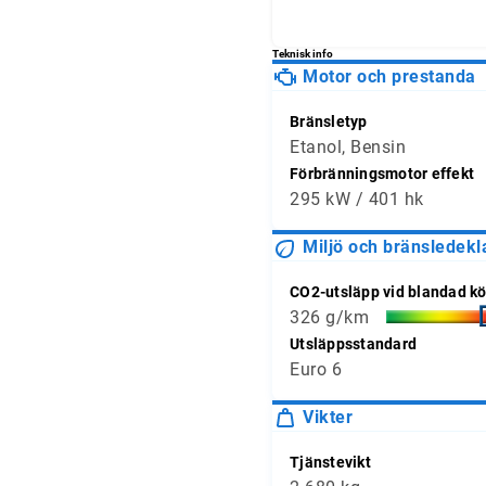
fordonets mätarställningsh
Teknisk info
Motor och prestanda
Bränsletyp
Etanol, Bensin
Förbränningsmotor effekt
295 kW / 401 hk
Miljö och bränsledekl
CO2-utsläpp vid blandad kö
326 g/km
Utsläppsstandard
Euro 6
Vikter
Tjänstevikt