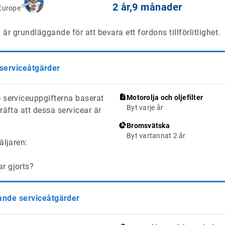
2 år,
9 månader
Europe
är grundläggande för att bevara ett fordons tillförlitlighet.
 serviceåtgärder
 serviceuppgifterna baserat
Motorolja och oljefilter
Byt varje år
räfta att dessa servicear är
Bromsvätska
Byt vartannat 2 år
äljaren:
ar gjorts?
de serviceåtgärder