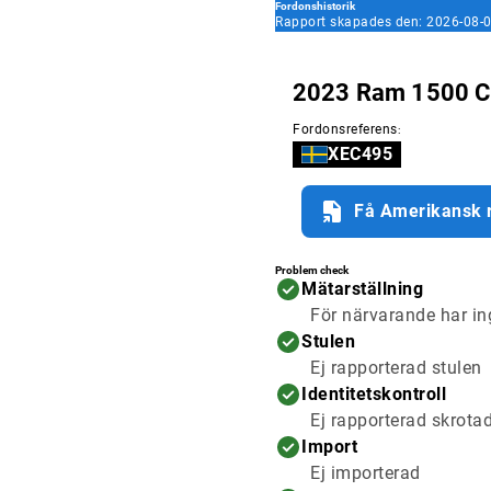
Fordonshistorik
Rapport skapades den: 2026-08-0
2023 Ram 1500 C
Fordonsreferens
:
XEC495
Få Amerikansk r
Problem check
Mätarställning
För närvarande har in
Stulen
Ej rapporterad stulen
Identitetskontroll
Ej rapporterad skrota
Import
Ej importerad