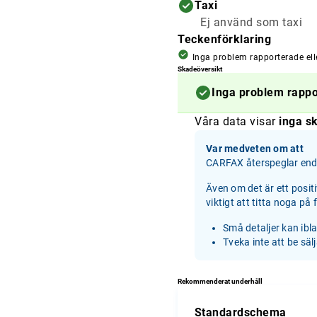
Taxi
Ej använd som taxi
Teckenförklaring
Inga problem rapporterade ell
Skadeöversikt
Inga problem rapp
Våra data visar
inga sk
Var medveten om att
CARFAX återspeglar enda
Även om det är ett posit
viktigt att titta noga på
Små detaljer kan ibl
Tveka inte att be säl
Rekommenderat underhåll
Standardschema