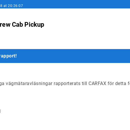
8 at 20:26:07
rew Cab Pickup
apport!
ga vägmätaravläsningar rapporterats till CARFAX för detta 
d