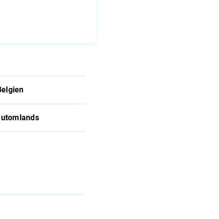
Belgien
n utomlands