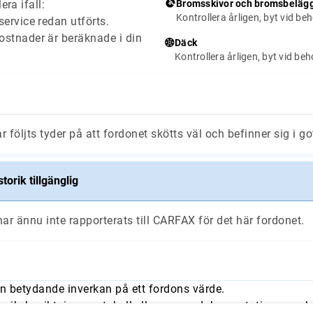
era ifall:
Bromsskivor och bromsbeläg
Kontrollera årligen, byt vid be
ervice redan utförts.
stnader är beräknade i din
Däck
Kontrollera årligen, byt vid be
ar följts tyder på att fordonet skötts väl och befinner sig i go
torik tillgänglig
ar ännu inte rapporterats till CARFAX för det här fordonet.
n betydande inverkan på ett fordons värde.
orik, besiktningsprotokoll eller annan dokumentation som kan 