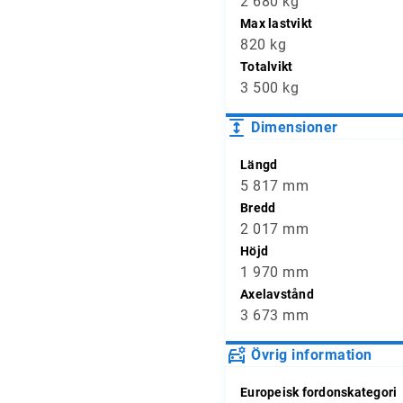
2 680 kg
Max lastvikt
820 kg
Totalvikt
3 500 kg
Dimensioner
Längd
5 817 mm
Bredd
2 017 mm
Höjd
1 970 mm
Axelavstånd
3 673 mm
Övrig information
Europeisk fordonskategori