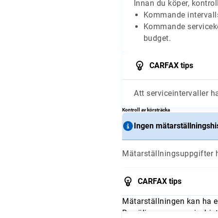
Innan du köper, kontroll
Kommande intervalls
Kommande serviceko
budget.
CARFAX tips
Att serviceintervaller h
Kontroll av körsträcka
Ingen mätarställningshis
Mätarställningsuppgifter h
CARFAX tips
Mätarställningen kan ha e
Be säljaren om servicehist