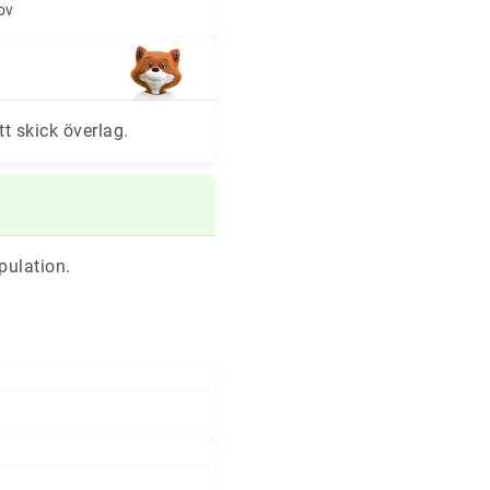
hov
tt skick överlag.
pulation.