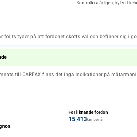
Kontrollera årligen, byt vid be
ar följts tyder på att fordonet skötts väl och befinner sig i go
ade
ämnats till CARFAX finns det inga indikationer på mätarmani
För liknande fordon
15 413
km per år
gnos