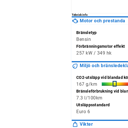
och jämför avläsningarna 
Teknisk info
Motor och prestanda
Bränsletyp
Bensin
Förbränningsmotor effekt
257 kW / 349 hk
Miljö och bränsledekl
CO2-utsläpp vid blandad kö
167 g/km
Bränsleförbrukning vid bla
7.3 l/100km
Utsläppsstandard
Euro 6
Vikter