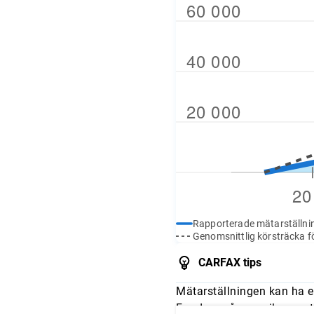
Rapporterade mätarställni
Genomsnittlig körsträcka fö
CARFAX tips
Mätarställningen kan ha e
Fundera på om mileage stä