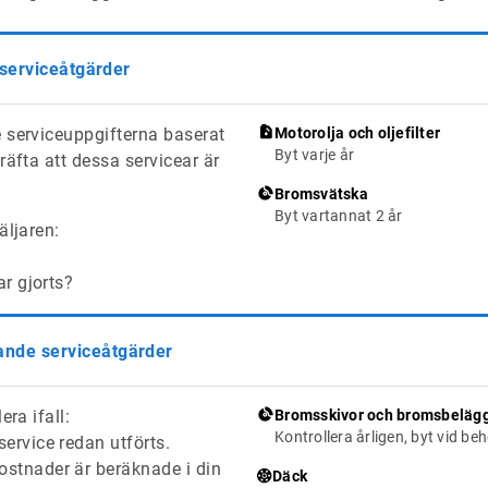
 serviceåtgärder
 serviceuppgifterna baserat
Motorolja och oljefilter
Byt varje år
räfta att dessa servicear är
Bromsvätska
Byt vartannat 2 år
äljaren:
ar gjorts?
de serviceåtgärder
era ifall:
Bromsskivor och bromsbeläg
Kontrollera årligen, byt vid be
ervice redan utförts.
stnader är beräknade i din
Däck