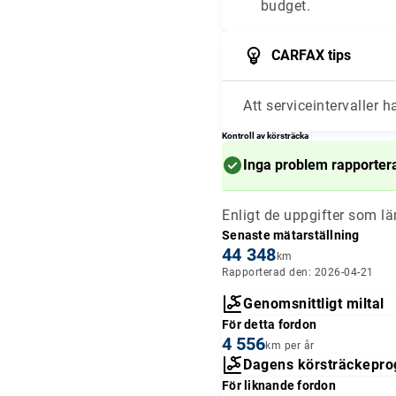
budget.
CARFAX tips
Att serviceintervaller h
Kontroll av körsträcka
Inga problem rapporter
Enligt de uppgifter som l
Senaste mätarställning
44 348
km
Rapporterad den: 2026-04-21
Genomsnittligt miltal
För detta fordon
4 556
km per år
Dagens körsträckepro
För liknande fordon