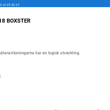
6 at 09:30:35
18 BOXSTER
taravläsningarna har en logisk utveckling.
d