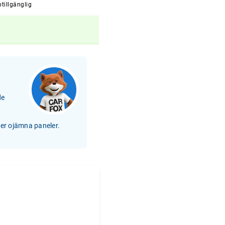
tillgänglig
de
ler ojämna paneler.