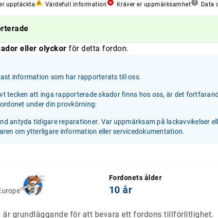
er upptäckta
Värdefull information
Kräver er uppmärksamhet
Data o
orterade
ador eller olyckor
för detta fordon.
st information som har rapporterats till oss.
ivt tecken att inga rapporterade skador finns hos oss, är det fortfaran
 fordonet under din provkörning:
and antyda tidigare reparationer. Var uppmärksam på lackavvikelser el
jaren om ytterligare information eller servicedokumentation.
Fordonets ålder
10 år
Europe
är grundläggande för att bevara ett fordons tillförlitlighet.