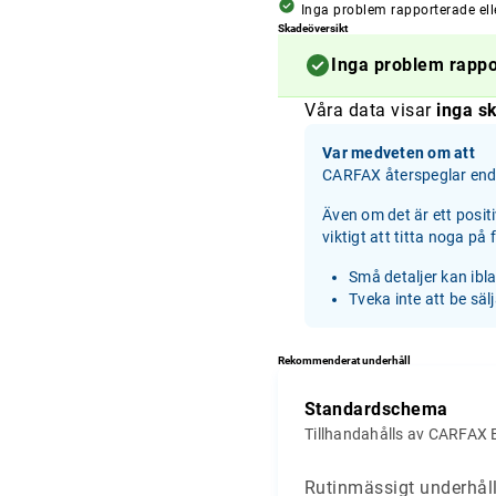
Inga problem rapporterade ell
Skadeöversikt
Inga problem rapp
Våra data visar
inga sk
Var medveten om att
CARFAX återspeglar enda
Även om det är ett posit
viktigt att titta noga på
Små detaljer kan ibl
Tveka inte att be säl
Rekommenderat underhåll
Standardschema
Tillhandahålls av CARFAX 
Rutinmässigt underhåll 