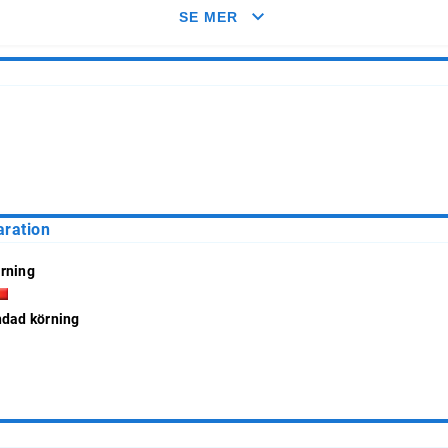
med typliga årliga genomsnitt.
SE MER
aration
rning
ndad körning