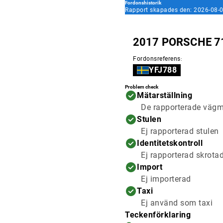
Fordonshistorik
Rapport skapades den: 2026-08-0
2017 PORSCHE 7
Fordonsreferens
:
YFJ788
Problem check
Mätarställning
De rapporterade vägmä
Stulen
Ej rapporterad stulen
Identitetskontroll
Ej rapporterad skrota
Import
Ej importerad
Taxi
Ej använd som taxi
Teckenförklaring