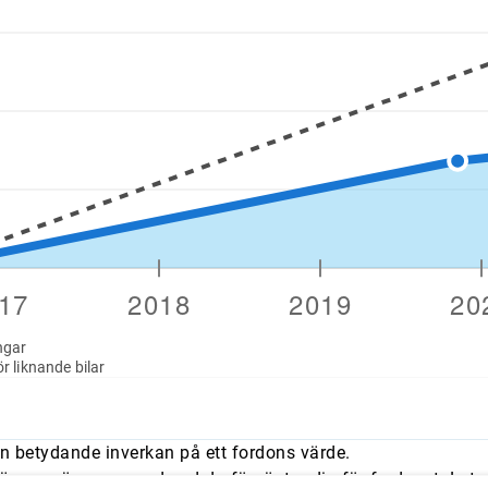
ngar
r liknande bilar
n betydande inverkan på ett fordons värde.
mmer överens med vad du förväntar dig för fordonet. Leta e