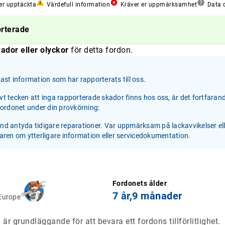
er upptäckta
Värdefull information
Kräver er uppmärksamhet
Data o
orterade
ador eller olyckor
för detta fordon.
st information som har rapporterats till oss.
ivt tecken att inga rapporterade skador finns hos oss, är det fortfaran
 fordonet under din provkörning:
and antyda tidigare reparationer. Var uppmärksam på lackavvikelser el
jaren om ytterligare information eller servicedokumentation.
Fordonets ålder
7 år,
9 månader
Europe
är grundläggande för att bevara ett fordons tillförlitlighet.