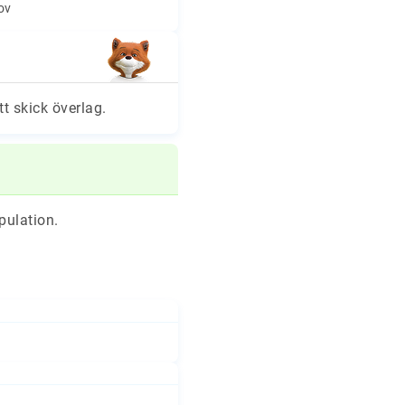
hov
tt skick överlag.
pulation.