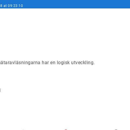
8 at 09:23:10
taravläsningarna har en logisk utveckling.
d