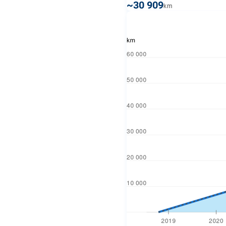
~30 909
km