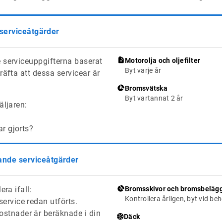
 serviceåtgärder
 serviceuppgifterna baserat
Motorolja och oljefilter
Byt varje år
räfta att dessa servicear är
Bromsvätska
Byt vartannat 2 år
äljaren:
ar gjorts?
de serviceåtgärder
era ifall:
Bromsskivor och bromsbeläg
Kontrollera årligen, byt vid be
ervice redan utförts.
stnader är beräknade i din
Däck