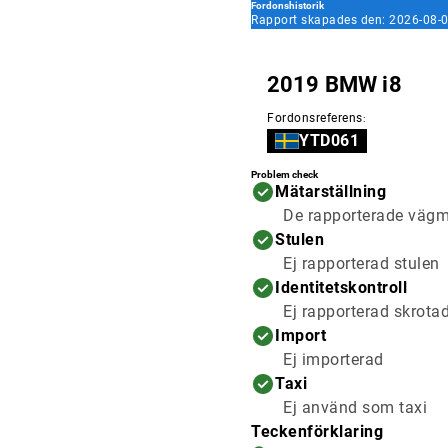
Fordonshistorik
Rapport skapades den: 2026-08-0
2019 BMW i8
Fordonsreferens
:
YTD061
Problem check
Mätarställning
De rapporterade vägmä
Stulen
Ej rapporterad stulen
Identitetskontroll
Ej rapporterad skrota
Import
Ej importerad
Taxi
Ej använd som taxi
Teckenförklaring