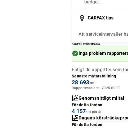
budget.
CARFAX tips
Att serviceintervaller h
Kontroll av körsträcka
Inga problem rapporter
Enligt de uppgifter som l
Senaste mätarställning
28 693
km
Rapporterad den: 2025-09-09
Genomsnittligt miltal
För detta fordon
4 157
km per år
Dagens körsträckepro
För detta fordon