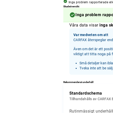
Inga problem rapporterade ell
Skadeöversikt
Inga problem rapp
Våra data visar
inga sk
Var medveten om att
CARFAX återspeglar enda
Även om det är ett posit
viktigt att titta noga på
Små detaljer kan ibl
Tveka inte att be säl
Rekommenderat underhåll
Standardschema
Tillhandahålls av CARFAX 
Rutinmässigt underhåll 