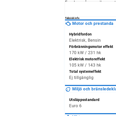
Fundera på om mileage stä
och jämför avläsningarna 
Teknisk info
Motor och prestanda
Hybridfordon
Elektrisk, Bensin
Förbränningsmotor effekt
170 kW / 231 hk
Elektrisk motoreffekt
105 kW / 143 hk
Total systemeffekt
Ej tillgänglig
Miljö och bränsledekl
Utsläppsstandard
Euro 6