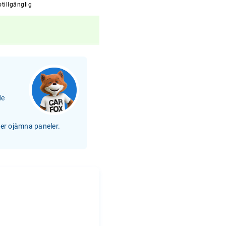
tillgänglig
de
ler ojämna paneler.