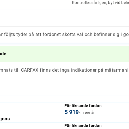
Kontrollera årligen, byt vid be
ar följts tyder på att fordonet skötts väl och befinner sig i go
ade
ämnats till CARFAX finns det inga indikationer på mätarmani
För liknande fordon
5 919
km per år
gnos
För liknande fordon