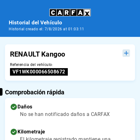
Historial del Vehículo
Historial creado el: 7/8/2026 at 01:03:11
RENAULT Kangoo
Referencia del vehículo
:
VF1WK000066508672
Comprobación rápida
Daños
No se han notificado daños a CARFAX
Kilometraje
El kilometraje registrado mantiene una