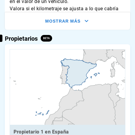
en el valor de un vehículo.
Valora si el kilometraje se ajusta a lo que cabría
esperar de este vehículo. Busca signos de
MOSTRAR MÁS
desgaste y compara las lecturas con la media
anual habitual.
Propietarios
BETA
Propietario 1 en España