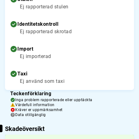
Ej rapporterad stulen
Identitetskontroll
Ej rapporterad skrotad
Import
Ej importerad
Taxi
Ej använd som taxi
Teckenförklaring
Inga problem rapporterade eller upptäckta
Värdefull information
Kräver er uppmärksamhet
Data otillgänglig
Skadeöversikt