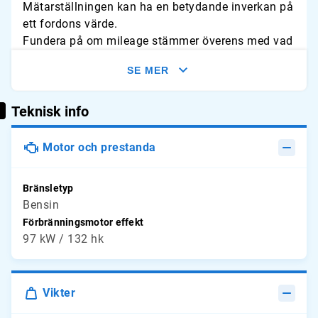
Mätarställningen kan ha en betydande inverkan på
ett fordons värde.
Fundera på om mileage stämmer överens med vad
du förväntar dig för fordonet. Leta efter tecken på
SE MER
slitage och jämför avläsningarna med typliga
årliga genomsnitt.
Teknisk info
Motor och prestanda
Bränsletyp
Bensin
Förbränningsmotor effekt
97 kW / 132 hk
Vikter