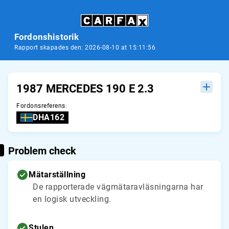
Fordonshistorik
Rapport skapades den: 2026-08-10 at 15:11:56
1987 MERCEDES 190 E 2.3
Fordonsreferens
:
DHA162
Problem check
Mätarställning
De rapporterade vägmätaravläsningarna har
en logisk utveckling.
Stulen